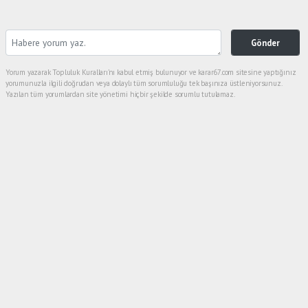
Gönder
Yorum yazarak Topluluk Kuralları’nı kabul etmiş bulunuyor ve karar67.com sitesine yaptığınız
yorumunuzla ilgili doğrudan veya dolaylı tüm sorumluluğu tek başınıza üstleniyorsunuz.
Yazılan tüm yorumlardan site yönetimi hiçbir şekilde sorumlu tutulamaz.