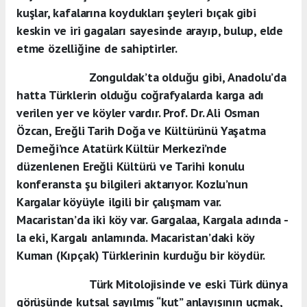
kuşlar, kafalarına koydukları şeyleri bıçak gibi
keskin ve iri gagaları sayesinde arayıp, bulup, elde
etme özelliğine de sahiptirler.
Zonguldak’ta olduğu gibi, Anadolu’da
hatta Türklerin olduğu coğrafyalarda karga adı
verilen yer ve köyler vardır. Prof. Dr. Ali Osman
Özcan, Ereğli Tarih Doğa ve Kültürünü Yaşatma
Derneği’nce Atatürk Kültür Merkezi’nde
düzenlenen Ereğli Kültürü ve Tarihi konulu
konferansta şu bilgileri aktarıyor. Kozlu’nun
Kargalar köyüyle ilgili bir çalışmam var.
Macaristan’da iki köy var. Gargalaa, Kargala adında -
la eki, Kargalı anlamında. Macaristan’daki köy
Kuman (Kıpçak) Türklerinin kurduğu bir köydür.
Türk Mitolojisinde ve eski Türk dünya
görüşünde kutsal sayılmış “kut” anlayışının uçmak,