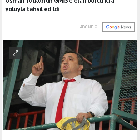
Osman Tutkun'un GMİS'e olan borcu icra
yoluyla tahsil edildi
ABONE OL