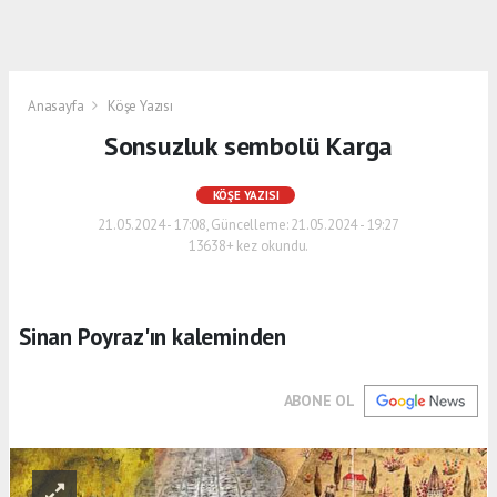
Anasayfa
Köşe Yazısı
Sonsuzluk sembolü Karga
KÖŞE YAZISI
21.05.2024 - 17:08, Güncelleme: 21.05.2024 - 19:27
13638+ kez okundu.
Sinan Poyraz'ın kaleminden
ABONE OL