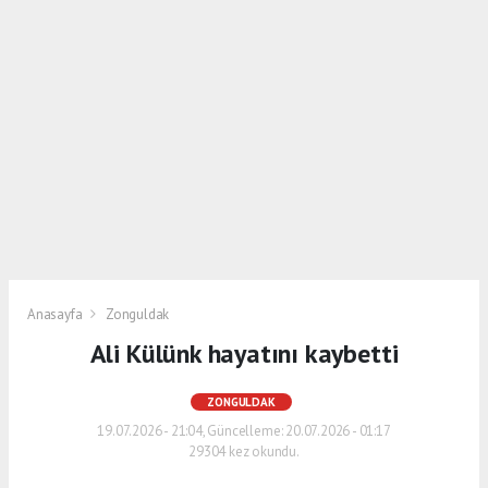
Anasayfa
Zonguldak
Ali Külünk hayatını kaybetti
ZONGULDAK
19.07.2026 - 21:04, Güncelleme: 20.07.2026 - 01:17
29304 kez okundu.