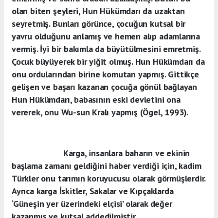
olan biten şeyleri, Hun Hükümdarı da uzaktan
seyretmiş. Bunları görünce, çocuğun kutsal bir
yavru olduğunu anlamış ve hemen alıp adamlarına
vermiş. İyi bir bakımla da büyütülmesini emretmiş.
Çocuk büyüyerek bir yiğit olmuş. Hun Hükümdarı da
onu ordularından birine komutan yapmış. Gittikçe
gelişen ve başarı kazanan çocuğa gönül bağlayan
Hun Hükümdarı, babasının eski devletini ona
vererek, onu Wu-sun Kralı yapmış (Ögel, 1993).
Karga, insanlara baharın ve ekinin
başlama zamanı geldiğini haber verdiği için, kadim
Türkler onu tarımın koruyucusu olarak görmüşlerdir.
Ayrıca karga İskitler, Sakalar ve Kıpçaklarda
‘Güneşin yer üzerindeki elçisi’ olarak değer
kazanmış ve kutsal addedilmiştir.