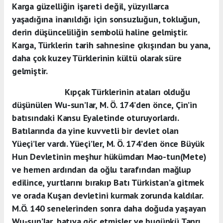
Karga güzelliğin işareti değil, yüzyıllarca
yaşadığına inanıldığı için sonsuzluğun, tokluğun,
derin düşünceliliğin sembolü haline gelmiştir.
Karga, Türklerin tarih sahnesine çıkışından bu yana,
daha çok kuzey Türklerinin kültü olarak süre
gelmiştir.
Kıpçak Türklerinin ataları olduğu
düşünülen Wu-sun’Iar, M. Ö. 174’den önce, Çin’in
batısındaki Kansu Eyaletinde oturuyorlardı.
Batılarında da yine kuvvetli bir devlet olan
Yüeçi’ler vardı. Yüeçi’ler, M. Ö. 174’den önce Büyük
Hun Devletinin meşhur hükümdarı Mao-tun(Mete)
ve hemen ardından da oğlu tarafından mağlup
edilince, yurtlarını bırakıp Batı Türkistan’a gitmek
ve orada Kuşan devletini kurmak zorunda kaldılar.
M.Ö. 140 senelerinden sonra daha doğuda yaşayan
Wu-sun’Iar, batıya göç etmişler ve bugünkü Tanrı