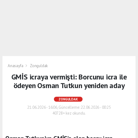
Anasayfa
Zonguldak
GMİS icraya vermişti: Borcunu icra ile
ödeyen Osman Tutkun yeniden aday
ZONGULDAK
21.06.2026 - 16:06, Güncelleme: 22.06.2026 - 00:25
40728+ kez okundu.