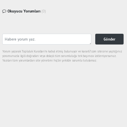
Okuyucu Yorumları
(0)
Gönder
Yorum yazarak Topluluk Kuralları’nı kabul etmiş bulunuyor ve karar67.com sitesine yaptığınız
yorumunuzla ilgili doğrudan veya dolaylı tüm sorumluluğu tek başınıza üstleniyorsunuz.
Yazılan tüm yorumlardan site yönetimi hiçbir şekilde sorumlu tutulamaz.