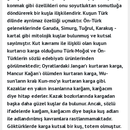
konmak gibi özellikleri onu soyutluktan somutluğa
döndürerek bir kuşla
ilişkilendirir. Kuşun Türk
dilinde ayrılmaz özelliği uçmaktır. Ön-Türk
geleneklerinde
Garuda, Simurg, Tuğrul, Karakuş -
kartal gibi mitolojik kuşlar
bulunmuş ve kutsal
sayılmıştır. Kut kavramı ile ilişkili olan kuşun
kurtarıcı karga olduğunu Türk-Moğol ve Ön-
Türklerin sözlü edebiyatı ürünlerinden
görülmektedir; Oyratlardaki Jangar’ı kurtaran karga,
Mancur Kağan’ı ölümden kurtaran karga, Wu-
sun’ların kralı Kun-mo’yı kurtaran karga gibi.
Kazaklar en yakın insanlarına karğam, karğacım
diye hitap ederler. Kazak bozkırlarında kargadan
başka daha güzel kuşlar da bulunur. Ancak, sözlü
ifadelerde karğam, karğacım diye başka kuş adları
ile adlandırılmış kavramlara rastlanmamaktadır.
Göktürklerde karga kutsal bir kuş, totem olmuştur.