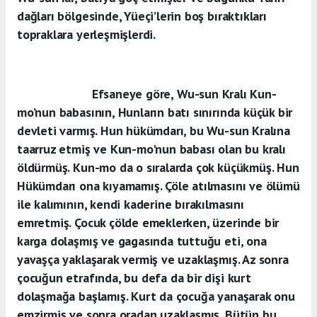
dağları bölgesinde, Yüeçi’lerin boş bıraktıkları
topraklara yerleşmişlerdi.
Efsaneye göre, Wu-sun Kralı Kun-
mo’nun babasının, Hunların batı sınırında küçük bir
devleti varmış. Hun hükümdarı, bu Wu-sun Kralına
taarruz etmiş ve Kun-mo'nun babası olan bu kralı
öldürmüş. Kun-mo da o sıralarda çok küçükmüş. Hun
Hükümdarı ona kıyamamış. Çöle atılmasını ve ölümü
ile kalımının, kendi kaderine bırakılmasını
emretmiş. Çocuk çölde emeklerken, üzerinde bir
karga dolaşmış ve gagasında tuttuğu eti, ona
yavaşça yaklaşarak vermiş ve uzaklaşmış. Az sonra
çocuğun etrafında, bu defa da bir dişi kurt
dolaşmağa başlamış. Kurt da çocuğa yanaşarak onu
emzirmiş ve sonra oradan uzaklaşmış. Bütün bu