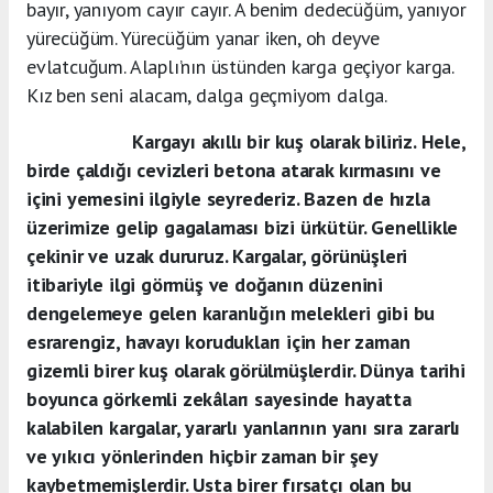
bayır, yanıyom cayır cayır. A benim dedecüğüm, yanıyor
yürecüğüm. Yürecüğüm yanar iken, oh deyve
evlatcuğum. Alaplı’nın üstünden karga geçiyor karga.
Kız ben seni alacam, dalga geçmiyom dalga.
Kargayı akıllı bir kuş olarak biliriz. Hele,
birde çaldığı cevizleri betona atarak kırmasını ve
içini yemesini ilgiyle seyrederiz. Bazen de hızla
üzerimize gelip gagalaması bizi ürkütür. Genellikle
çekinir ve uzak dururuz. Kargalar, görünüşleri
itibariyle ilgi görmüş ve doğanın düzenini
dengelemeye gelen karanlığın melekleri gibi bu
esrarengiz, havayı korudukları için her zaman
gizemli birer kuş olarak görülmüşlerdir. Dünya tarihi
boyunca görkemli zekâları sayesinde hayatta
kalabilen kargalar, yararlı yanlarının yanı sıra zararlı
ve yıkıcı yönlerinden hiçbir zaman bir şey
kaybetmemişlerdir. Usta birer fırsatçı olan bu