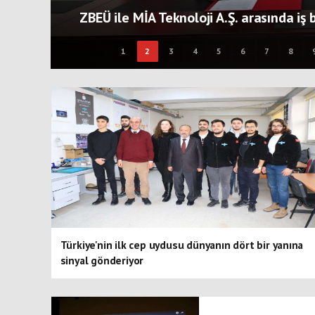
yaptılar
1
2
3
4
5
6
7
8
Türkiye'nin ilk cep uydusu dünyanın dört bir yanına
sinyal gönderiyor