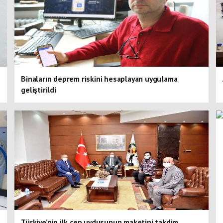
Binaların deprem riskini hesaplayan uygulama
geliştirildi
Türkiye’nin ilk cep uydusunun maketini takdim