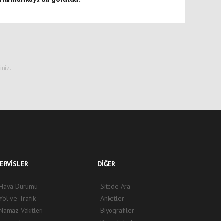
niz.
ERVİSLER
DİĞER
Hava Durumu
Sitede Ara
Yol ve Trafik
Anketler
Namaz Vakitleri
Biyografiler