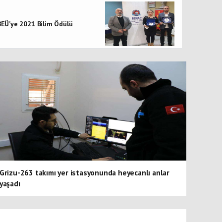
arabi 9. Ar-Ge ve İnovasyon Proje Pazarı'nda büyük öd
EÜ’ye 2021 Bilim Ödülü
Grizu-263 takımı yer istasyonunda heyecanlı anlar
yaşadı