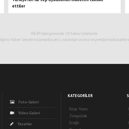
ettiler
BİLİM kategorisinde 50 haber listelendi.
dığınız haber listede bulamadıysanız, yukarıdan arama seçeneğini kullanabilirsi
KATEGORİLER
S
Foto Galeri
Köşe Yazısı
Video Galeri
Zonguldak
Ereğli
Yazarlar