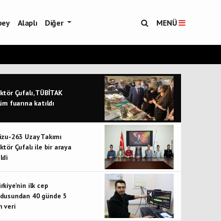
bey
Alaplı
Diğer
MENÜ
ktör Çufalı, TÜBİTAK
lim fuarına katıldı
izu-263 Uzay Takımı
ktör Çufalı ile bir araya
ldi
rkiye'nin ilk cep
dusundan 40 günde 5
n veri