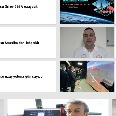
usu Grizu-263A, uzaydaki
su Amerika'dan fırlatıldı
usu uzay yoluna gün sayıyor