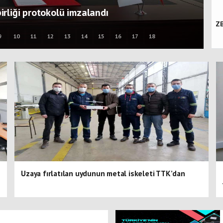
F
ZB
9
10
11
12
13
14
15
16
17
18
Uzaya fırlatılan uydunun metal iskeleti TTK’dan