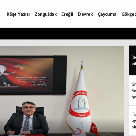
Köşe Yazısı
Zonguldak
Ereğli
Devrek
Çaycuma
Gökçe
Re
bi
Gr
Re
ge
Tü
uy
bi
eliştirilmesi için işbirliği