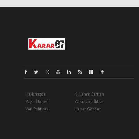
Pro-0.027
Hakkımızda
Kullanım Şartları
Yayın İlkeleri
Whatsapp İhbar
Veri Politikası
Haber Gönder