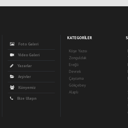
KATEGORİLER
S
Foto Galeri
Köşe Yazısı
Video Galeri
Zonguldak
Ereğli
Yazarlar
Devrek
Arşivler
Çaycuma
Gökçebey
Künyemiz
Alaplı
Bize Ulaşın