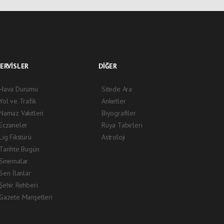
ERVİSLER
DİĞER
Hava Durumu
Sitede Ara
Yol ve Trafik
Anketler
Namaz Vakitleri
Biyografiler
Eczaneler
Rüya Tabirleri
Lig Fikstürü
Astroloji
Tarihte Bugün
Sinemalar
Seri İlanlar
Şehir Rehberi
Gazete Manşetleri