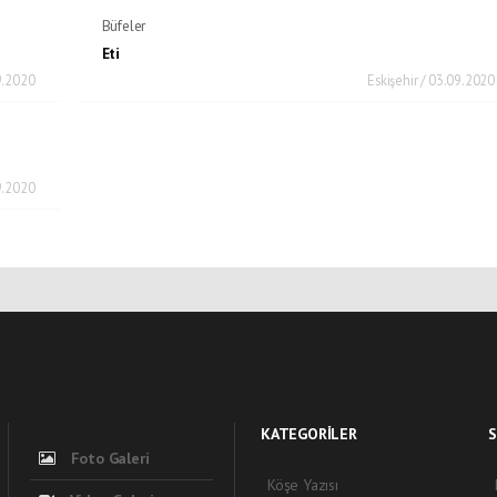
Büfeler
Eti
9.2020
Eskişehir / 03.09.2020
9.2020
KATEGORİLER
S
Foto Galeri
Köşe Yazısı