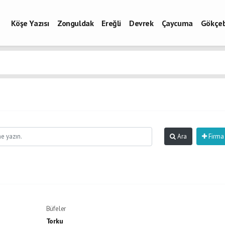
Köşe Yazısı
Zonguldak
Ereğli
Devrek
Çaycuma
Gökçe
Ara
Firma
Büfeler
Torku