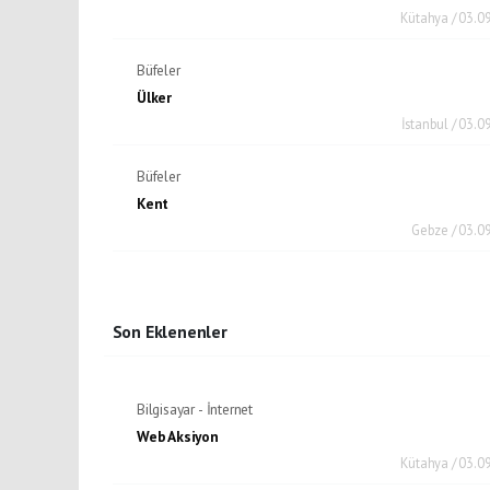
Kütahya / 03.0
Büfeler
Ülker
İstanbul / 03.0
Büfeler
Kent
Gebze / 03.0
Son Eklenenler
Bilgisayar - İnternet
Web Aksiyon
Kütahya / 03.0