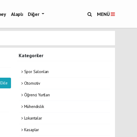
bey
Alaplı
Diğer
MENÜ
Kategoriler
Spor Salonları
Otomotiv
 Ekle
Öğrenci Yurtları
Mühendislik
Lokantalar
Kasaplar