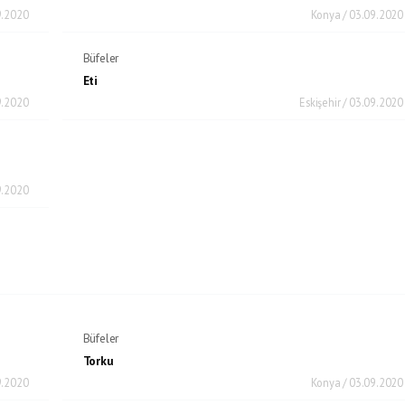
9.2020
Konya / 03.09.2020
Büfeler
Eti
9.2020
Eskişehir / 03.09.2020
9.2020
Büfeler
Torku
9.2020
Konya / 03.09.2020