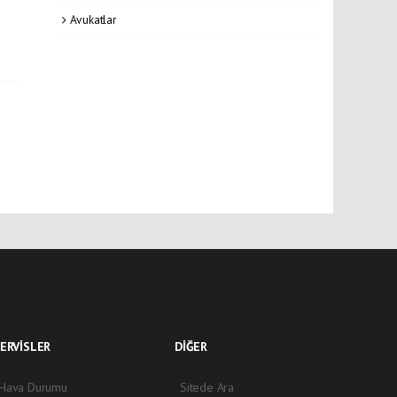
Avukatlar
ERVİSLER
DİĞER
Hava Durumu
Sitede Ara