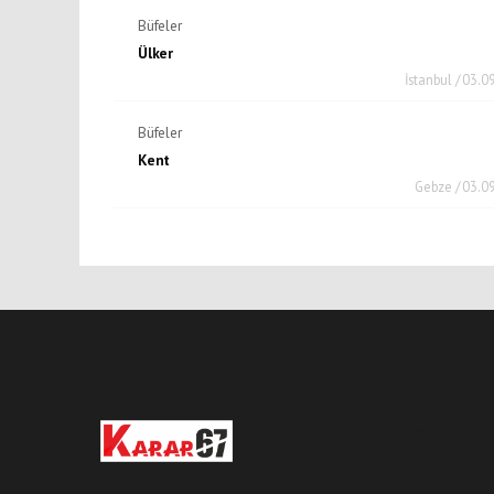
Büfeler
Ülker
İstanbul / 03.0
Büfeler
Kent
Gebze / 03.0
Pro-0.031