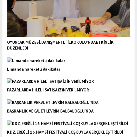
OYUNCAK MÜZESİ, DANIŞMENTLİ İLKOKULU’NDA ETKİNLİK
DÜZENLEDİ
Limanda hareketli dakikalar
PAZARLARDA HİLELİ SATIŞA İZİN VERİLMİYOR
BAŞKANLIK VEKALETİ, EVRİM BALBALOĞLU’NDA
KDZ. EREĞLİ 16. HAMSİ FESTİVALİ COŞKUYLA GERÇEKLEŞTİRİLDİ