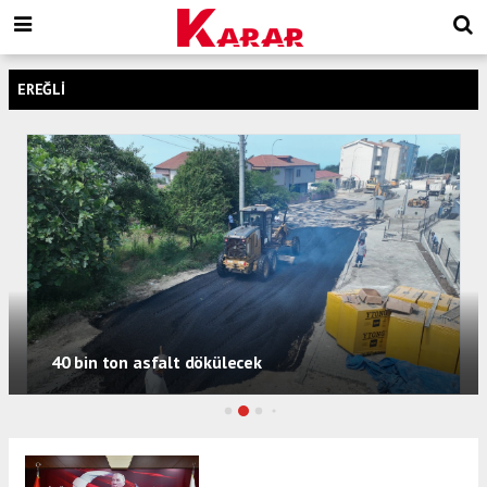
EREĞLI
KDZ. EREĞLİ 23 NİSAN COŞKUSUNA HAZIR