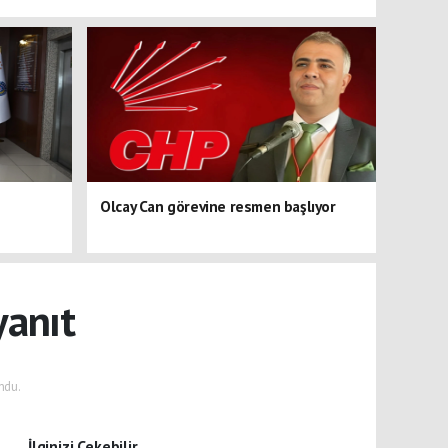
Olcay Can görevine resmen başlıyor
yanıt
ndu.
İlginizi Çekebilir