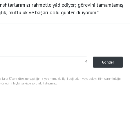
ş muhtarlarımızı rahmetle yâd ediyor; görevini tamamlamış
ğlık, mutluluk ve başarı dolu günler diliyorum.”
Gönder
e karar67.com sitesine yaptığınız yorumunuzla ilgili doğrudan veya dolaylı tüm sorumluluğu
 yönetimi hiçbir şekilde sorumlu tutulamaz.