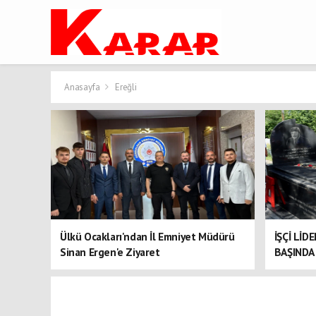
Anasayfa
Ereğli
Ülkü Ocakları'ndan İl Emniyet Müdürü
İŞÇİ LİD
Sinan Ergen'e Ziyaret
BAŞINDA 