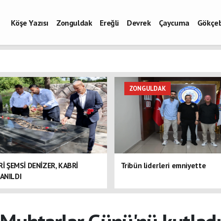
Köşe Yazısı
Zonguldak
Ereğli
Devrek
Çaycuma
Gökçe
ZONGULDAK
ERİ ŞEMSİ DENİZER, KABRİ
Tribün liderleri emniyette
ANILDI