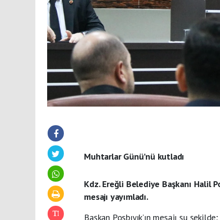
Muhtarlar Günü'nü kutladı
Kdz. Ereğli Belediye Başkanı Halil 
mesajı yayımladı.
Başkan Posbıyık’ın mesajı şu şekilde;