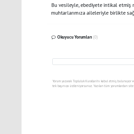
Bu vesileyle, ebediyete intikal etmi
muhtarlarımıza aileleriyle birlikte sa
Okuyucu Yorumları
(0)
Yorum yazarak Topluluk Kuralları’nı kabul etmiş bulunuyor v
tek başınıza üstleniyorsunuz. Yazılan tüm yorumlardan site