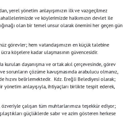
an, yerel yönetim anlayışımızın ilk ve vazgeçilmez
ahallelerimizde ve köylerimizde halkımızın devlet ile
sığınağı olan bir temel unsur olarak önemini her geçen gün
nüz görevler; hem vatandaşımızın en küçük talebine
ücra köşelere kadar ulaşmasının güvencesidir.
da kurulan dayanışma ve ortak akıl çerçevesinde, görev
i ve sorunların çözüme kavuşmasında arabulucu olmanız,
e hızını belirlemektedir. Kdz. Ereğli Belediyesi olarak;
r yönetim anlayışıyla, ihtiyaçları birlikte tespit ederek,
 özveriyle çalışan tüm muhtarlarımıza teşekkür ediyor;
rşılaştıkları güçlüklerde sabır ve azim gösteren herkese