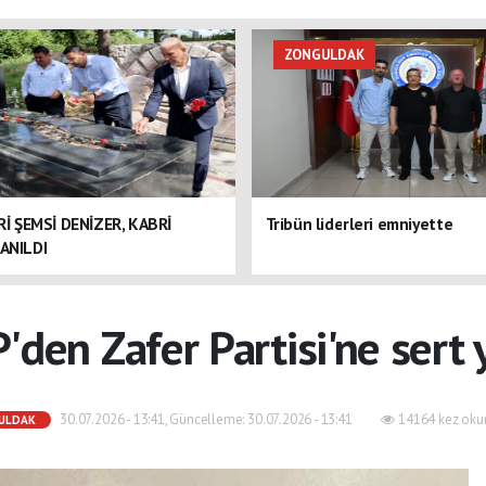
ZONGULDAK
ERİ ŞEMSİ DENİZER, KABRİ
Tribün liderleri emniyette
ANILDI
den Zafer Partisi'ne sert 
30.07.2026 - 13:41, Güncelleme: 30.07.2026 - 13:41
14164 kez oku
ULDAK