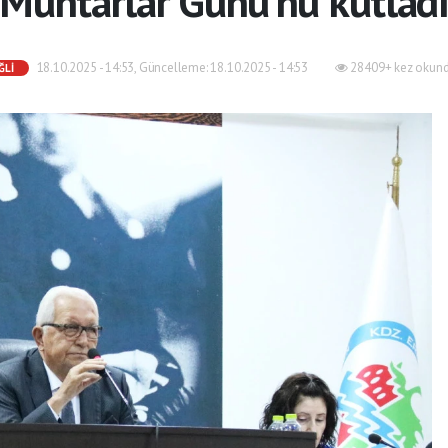
Muhtarlar Günü'nü kutlad
18.10.2025 - 14:53, Güncelleme: 18.10.2025 - 14:53
28409+ kez okund
ĞLI