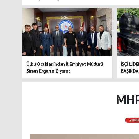
Ülkü Ocakları'ndan İl Emniyet Müdürü
İŞÇİ LİD
Sinan Ergen'e Ziyaret
BAŞINDA 
MHP'
ZONG