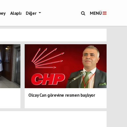
bey
Alaplı
Diğer
MENÜ
Olcay Can görevine resmen başlıyor