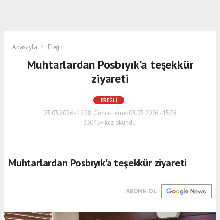
Anasayfa
Ereğli
Muhtarlardan Posbıyık'a teşekkür
ziyareti
EREĞLI
03.03.2026 - 15:28, Güncelleme: 03.03.2026 - 15:28
33045+ kez okundu.
Muhtarlardan Posbıyık'a teşekkür ziyareti
ABONE OL