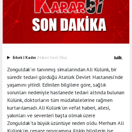
Erkek
|
Kadın
(Haberi Sesli Oku)
Zonguldak'ın tanınmış simalarından Ali Külünk, bir
süredir tedavi gördüğü Atatürk Devlet Hastanesi'nde
yaşamını yitirdi. Edinilen bilgilere göre, sağlık
sorunları nedeniyle hastanede tedavi altında bulunan
Külünk, doktorların tüm müdahalelerine rağmen
kurtarılamadı. Ali Külünk'ün vefat haberi, ailesi,
yakınları ve sevenleri başta olmak üzere
Zonguldak'ta büyük üzüntüye neden oldu. Merhum Ali
Külünk'ün cenaze programına ilişkin bilgilerin ise