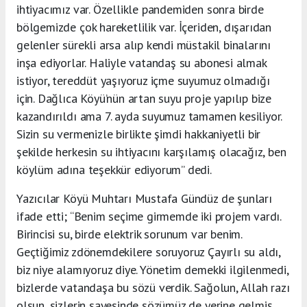
ihtiyacımız var. Özellikle pandemiden sonra birde
bölgemizde çok hareketlilik var. İçeriden, dışarıdan
gelenler sürekli arsa alıp kendi müstakil binalarını
inşa ediyorlar. Haliyle vatandaş su abonesi almak
istiyor, tereddüt yaşıyoruz içme suyumuz olmadığı
için. Dağlıca Köyü’nün artan suyu proje yapılıp bize
kazandırıldı ama 7. ayda suyumuz tamamen kesiliyor.
Sizin su vermenizle birlikte şimdi hakkaniyetli bir
şekilde herkesin su ihtiyacını karşılamış olacağız, ben
köylüm adına teşekkür ediyorum” dedi.
Yazıcılar Köyü Muhtarı Mustafa Gündüz de şunları
ifade etti; “Benim seçime girmemde iki projem vardı.
Birincisi su, birde elektrik sorunum var benim.
Geçtiğimiz zdönemdekilere soruyoruz Çayırlı su aldı,
biz niye alamıyoruz diye. Yönetim demekki ilgilenmedi,
bizlerde vatandaşa bu sözü verdik. Sağolun, Allah razı
olsun, sizlerin sayesinde sözümüz de yerine gelmiş