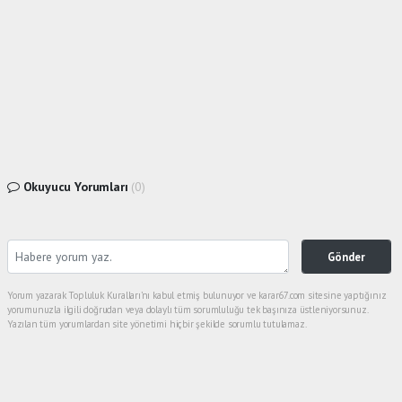
Okuyucu Yorumları
(0)
Gönder
Yorum yazarak Topluluk Kuralları’nı kabul etmiş bulunuyor ve karar67.com sitesine yaptığınız
yorumunuzla ilgili doğrudan veya dolaylı tüm sorumluluğu tek başınıza üstleniyorsunuz.
Yazılan tüm yorumlardan site yönetimi hiçbir şekilde sorumlu tutulamaz.