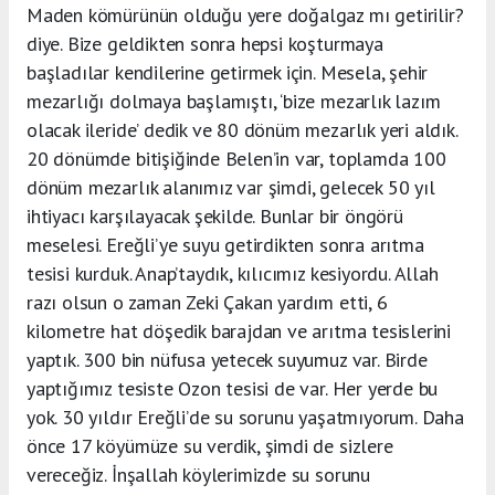
Maden kömürünün olduğu yere doğalgaz mı getirilir?
diye. Bize geldikten sonra hepsi koşturmaya
başladılar kendilerine getirmek için. Mesela, şehir
mezarlığı dolmaya başlamıştı, ‘bize mezarlık lazım
olacak ileride’ dedik ve 80 dönüm mezarlık yeri aldık.
20 dönümde bitişiğinde Belen’in var, toplamda 100
dönüm mezarlık alanımız var şimdi, gelecek 50 yıl
ihtiyacı karşılayacak şekilde. Bunlar bir öngörü
meselesi. Ereğli’ye suyu getirdikten sonra arıtma
tesisi kurduk. Anap’taydık, kılıcımız kesiyordu. Allah
razı olsun o zaman Zeki Çakan yardım etti, 6
kilometre hat döşedik barajdan ve arıtma tesislerini
yaptık. 300 bin nüfusa yetecek suyumuz var. Birde
yaptığımız tesiste Ozon tesisi de var. Her yerde bu
yok. 30 yıldır Ereğli’de su sorunu yaşatmıyorum. Daha
önce 17 köyümüze su verdik, şimdi de sizlere
vereceğiz. İnşallah köylerimizde su sorunu