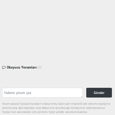
Okuyucu Yorumları
(0)
Gönder
Yorum yazarak Topluluk Kuralları’nı kabul etmiş bulunuyor ve karar67.com sitesine yaptığınız
yorumunuzla ilgili doğrudan veya dolaylı tüm sorumluluğu tek başınıza üstleniyorsunuz.
Yazılan tüm yorumlardan site yönetimi hiçbir şekilde sorumlu tutulamaz.