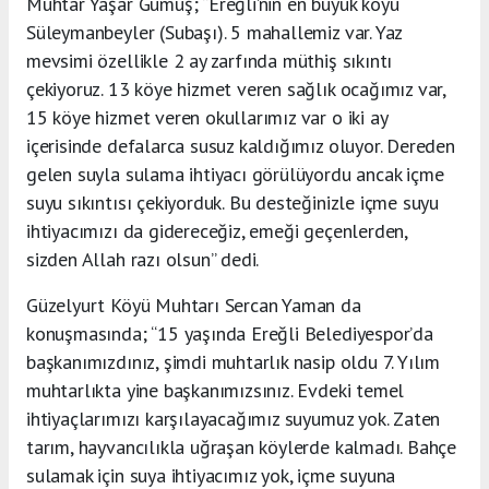
Muhtar Yaşar Gümüş; “Ereğli’nin en büyük köyü
Süleymanbeyler (Subaşı). 5 mahallemiz var. Yaz
mevsimi özellikle 2 ay zarfında müthiş sıkıntı
çekiyoruz. 13 köye hizmet veren sağlık ocağımız var,
15 köye hizmet veren okullarımız var o iki ay
içerisinde defalarca susuz kaldığımız oluyor. Dereden
gelen suyla sulama ihtiyacı görülüyordu ancak içme
suyu sıkıntısı çekiyorduk. Bu desteğinizle içme suyu
ihtiyacımızı da gidereceğiz, emeği geçenlerden,
sizden Allah razı olsun” dedi.
Güzelyurt Köyü Muhtarı Sercan Yaman da
konuşmasında; “15 yaşında Ereğli Belediyespor’da
başkanımızdınız, şimdi muhtarlık nasip oldu 7. Yılım
muhtarlıkta yine başkanımızsınız. Evdeki temel
ihtiyaçlarımızı karşılayacağımız suyumuz yok. Zaten
tarım, hayvancılıkla uğraşan köylerde kalmadı. Bahçe
sulamak için suya ihtiyacımız yok, içme suyuna