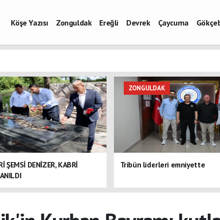
Köşe Yazısı
Zonguldak
Ereğli
Devrek
Çaycuma
Gökçe
ZONGULDAK
ERİ ŞEMSİ DENİZER, KABRİ
Tribün liderleri emniyette
ANILDI