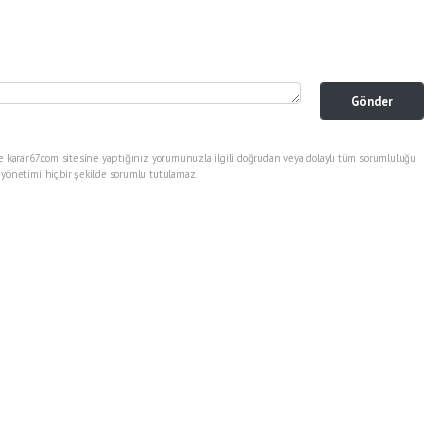
Gönder
e karar67.com sitesine yaptığınız yorumunuzla ilgili doğrudan veya dolaylı tüm sorumluluğu
 yönetimi hiçbir şekilde sorumlu tutulamaz.