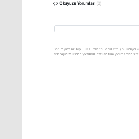
Okuyucu Yorumları
(0)
Yorum yazarak Topluluk Kuralları’nı kabul etmiş bulunuyor v
tek başınıza üstleniyorsunuz. Yazılan tüm yorumlardan site