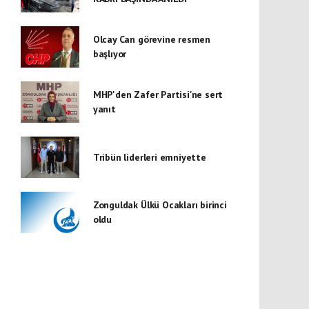
Olcay Can görevine resmen
başlıyor
MHP'den Zafer Partisi'ne sert
yanıt
Tribün liderleri emniyette
Zonguldak Ülkü Ocakları birinci
oldu