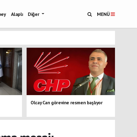
bey
Alaplı
Diğer
MENÜ
Olcay Can görevine resmen başlıyor