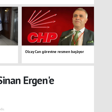
Olcay Can görevine resmen başlıyor
Sinan Ergen'e
ndu.