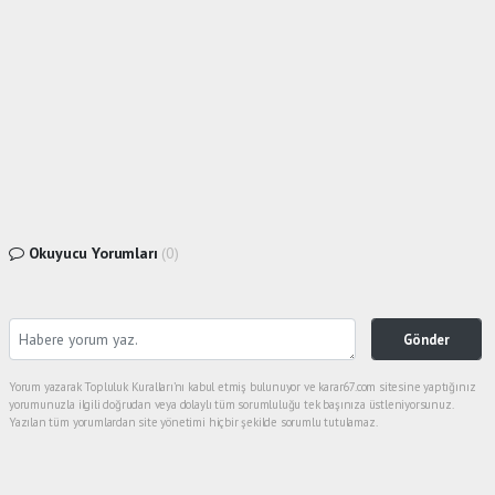
Okuyucu Yorumları
(0)
Gönder
Yorum yazarak Topluluk Kuralları’nı kabul etmiş bulunuyor ve karar67.com sitesine yaptığınız
yorumunuzla ilgili doğrudan veya dolaylı tüm sorumluluğu tek başınıza üstleniyorsunuz.
Yazılan tüm yorumlardan site yönetimi hiçbir şekilde sorumlu tutulamaz.