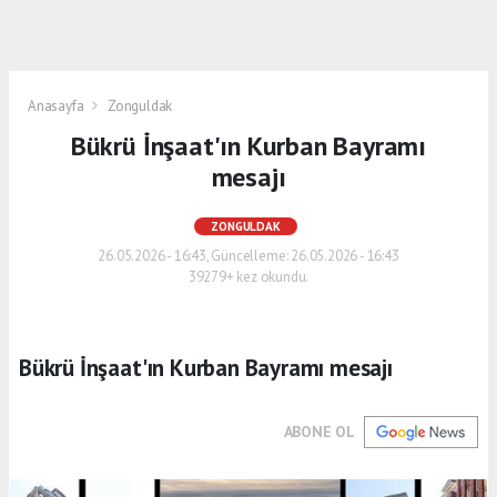
Anasayfa
Zonguldak
Bükrü İnşaat'ın Kurban Bayramı
mesajı
ZONGULDAK
26.05.2026 - 16:43, Güncelleme: 26.05.2026 - 16:43
39279+ kez okundu.
Bükrü İnşaat'ın Kurban Bayramı mesajı
ABONE OL