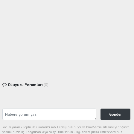
Okuyucu Yorumları
(0)
Gönder
Yorum yazarak Topluluk Kuralları’nı kabul etmiş bulunuyor ve karar67.com sitesine yaptığınız
yorumunuzla ilgili doğrudan veya dolaylı tüm sorumluluğu tek başınıza üstleniyorsunuz.