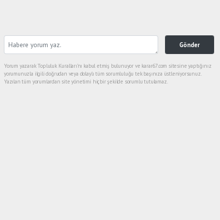
Gönder
Yorum yazarak Topluluk Kuralları’nı kabul etmiş bulunuyor ve karar67.com sitesine yaptığınız
yorumunuzla ilgili doğrudan veya dolaylı tüm sorumluluğu tek başınıza üstleniyorsunuz.
Yazılan tüm yorumlardan site yönetimi hiçbir şekilde sorumlu tutulamaz.