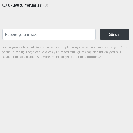
Okuyucu Yorumları
(0)
Gönder
Yorum yazarak Topluluk Kuralları’nı kabul etmiş bulunuyor ve karar67.com sitesine yaptığınız
yorumunuzla ilgili doğrudan veya dolaylı tüm sorumluluğu tek başınıza üstleniyorsunuz.
Yazılan tüm yorumlardan site yönetimi hiçbir şekilde sorumlu tutulamaz.