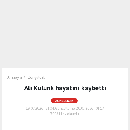
Anasayfa
Zonguldak
Ali Külünk hayatını kaybetti
ZONGULDAK
19.07.2026 - 21:04, Güncelleme: 20.07.2026 - 01:17
30084 kez okundu.