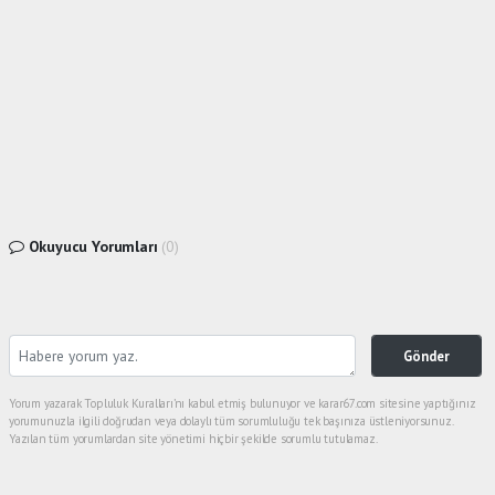
Okuyucu Yorumları
(0)
Gönder
Yorum yazarak Topluluk Kuralları’nı kabul etmiş bulunuyor ve karar67.com sitesine yaptığınız
yorumunuzla ilgili doğrudan veya dolaylı tüm sorumluluğu tek başınıza üstleniyorsunuz.
Yazılan tüm yorumlardan site yönetimi hiçbir şekilde sorumlu tutulamaz.