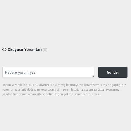
Okuyucu Yorumları
(0)
Gönder
Yorum yazarak Topluluk Kuralları’nı kabul etmiş bulunuyor ve karar67.com sitesine yaptığınız
yorumunuzla ilgili doğrudan veya dolaylı tüm sorumluluğu tek başınıza üstleniyorsunuz.
Yazılan tüm yorumlardan site yönetimi hiçbir şekilde sorumlu tutulamaz.