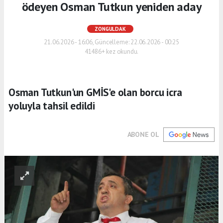
ödeyen Osman Tutkun yeniden aday
ZONGULDAK
21.06.2026 - 16:06, Güncelleme: 22.06.2026 - 00:25
41486+ kez okundu.
Osman Tutkun'un GMİS'e olan borcu icra
yoluyla tahsil edildi
ABONE OL