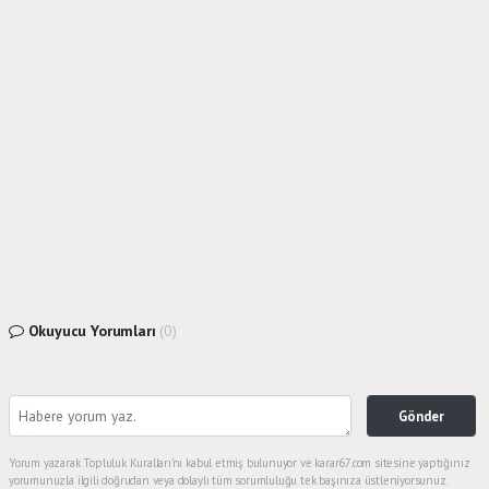
Okuyucu Yorumları
(0)
Gönder
Yorum yazarak Topluluk Kuralları’nı kabul etmiş bulunuyor ve karar67.com sitesine yaptığınız
yorumunuzla ilgili doğrudan veya dolaylı tüm sorumluluğu tek başınıza üstleniyorsunuz.