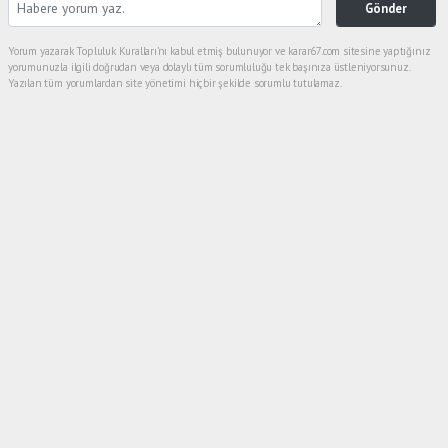
Gönder
Yorum yazarak Topluluk Kuralları’nı kabul etmiş bulunuyor ve karar67.com sitesine yaptığınız
yorumunuzla ilgili doğrudan veya dolaylı tüm sorumluluğu tek başınıza üstleniyorsunuz.
Yazılan tüm yorumlardan site yönetimi hiçbir şekilde sorumlu tutulamaz.