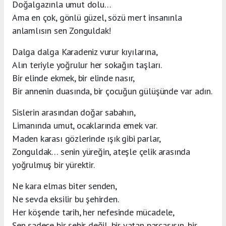
Doğalgazınla umut dolu…
Ama en çok, gönlü güzel, sözü mert insanınla
anlamlısın sen Zonguldak!
Dalga dalga Karadeniz vurur kıyılarına,
Alın teriyle yoğrulur her sokağın taşları.
Bir elinde ekmek, bir elinde nasır,
Bir annenin duasında, bir çocuğun gülüşünde var adın.
Sislerin arasından doğar sabahın,
Limanında umut, ocaklarında emek var.
Maden karası gözlerinde ışık gibi parlar,
Zonguldak… senin yüreğin, ateşle çelik arasında
yoğrulmuş bir yürektir.
Ne kara elmas biter senden,
Ne sevda eksilir bu şehirden.
Her köşende tarih, her nefesinde mücadele,
Sen sadece bir şehir değil, bir vatan parçasısın, bir