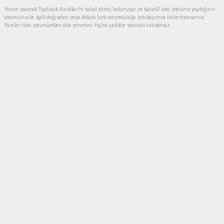
Yorum yazarak Topluluk Kuralları’nı kabul etmiş bulunuyor ve karar67.com sitesine yaptığınız
yorumunuzla ilgili doğrudan veya dolaylı tüm sorumluluğu tek başınıza üstleniyorsunuz.
Yazılan tüm yorumlardan site yönetimi hiçbir şekilde sorumlu tutulamaz.