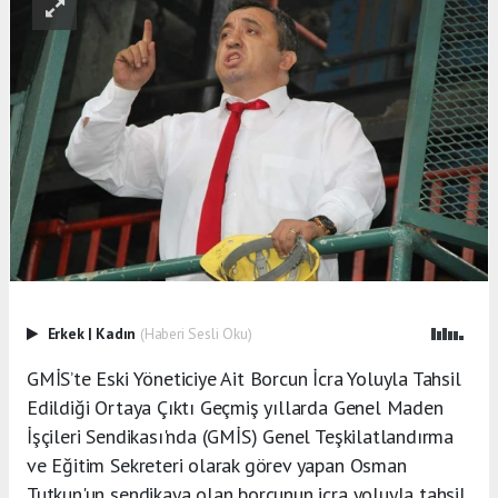
Erkek
|
Kadın
(Haberi Sesli Oku)
GMİS’te Eski Yöneticiye Ait Borcun İcra Yoluyla Tahsil
Edildiği Ortaya Çıktı Geçmiş yıllarda Genel Maden
İşçileri Sendikası'nda (GMİS) Genel Teşkilatlandırma
ve Eğitim Sekreteri olarak görev yapan Osman
Tutkun'un sendikaya olan borcunun icra yoluyla tahsil