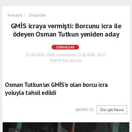
Anasayfa
Zonguldak
GMİS icraya vermişti: Borcunu icra ile
ödeyen Osman Tutkun yeniden aday
ZONGULDAK
21.06.2026 - 16:06, Güncelleme: 22.06.2026 - 00:25
41459+ kez okundu.
Osman Tutkun'un GMİS'e olan borcu icra
yoluyla tahsil edildi
ABONE OL