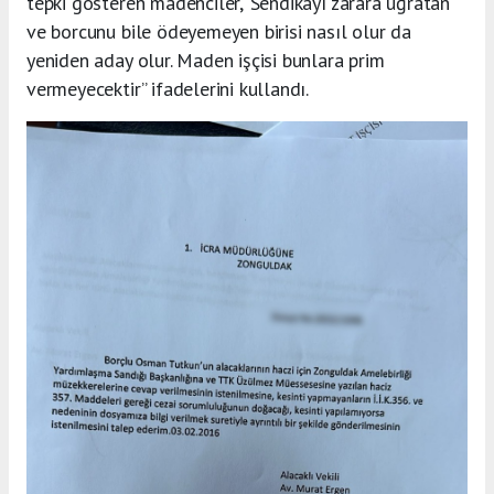
tepki gösteren madenciler, ‘Sendikayı zarara uğratan
ve borcunu bile ödeyemeyen birisi nasıl olur da
yeniden aday olur. Maden işçisi bunlara prim
vermeyecektir” ifadelerini kullandı.