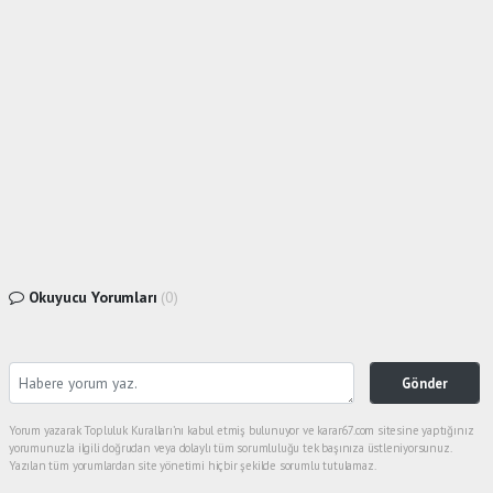
Okuyucu Yorumları
(0)
Gönder
Yorum yazarak Topluluk Kuralları’nı kabul etmiş bulunuyor ve karar67.com sitesine yaptığınız
yorumunuzla ilgili doğrudan veya dolaylı tüm sorumluluğu tek başınıza üstleniyorsunuz.
Yazılan tüm yorumlardan site yönetimi hiçbir şekilde sorumlu tutulamaz.