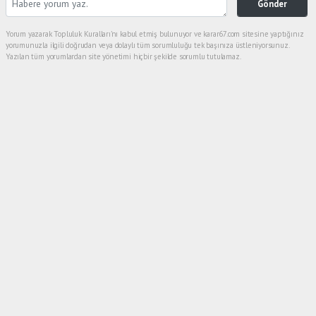
Gönder
Yorum yazarak Topluluk Kuralları’nı kabul etmiş bulunuyor ve karar67.com sitesine yaptığınız
yorumunuzla ilgili doğrudan veya dolaylı tüm sorumluluğu tek başınıza üstleniyorsunuz.
Yazılan tüm yorumlardan site yönetimi hiçbir şekilde sorumlu tutulamaz.