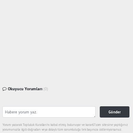
Okuyucu Yorumları
(0)
Gönder
Yorum yazarak Topluluk Kuralları’nı kabul etmiş bulunuyor ve karar67.com sitesine yaptığınız
yorumunuzla ilgili doğrudan veya dolaylı tüm sorumluluğu tek başınıza üstleniyorsunuz.