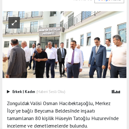
Erkek
|
Kadın
(Haberi Sesli Oku)
Zonguldak Valisi Osman Hacıbektaşoğlu, Merkez
İlçe’ye bağlı Beycuma Beldesi’nde inşaatı
tamamlanan 80 kişilik Hüseyin Tatoğlu Huzurevi’nde
inceleme ve denetlemelerde bulundu.