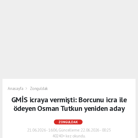
Anasayfa
Zonguldak
GMİS icraya vermişti: Borcunu icra ile
ödeyen Osman Tutkun yeniden aday
ZONGULDAK
21.06.2026 - 16:06, Güncelleme: 22.06.2026 - 00:25
40240+ kez okundu.