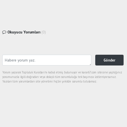
Okuyucu Yorumları
(0)
Gönder
Yorum yazarak Topluluk Kuralları’nı kabul etmiş bulunuyor ve karar67.com sitesine yaptığınız
yorumunuzla ilgili doğrudan veya dolaylı tüm sorumluluğu tek başınıza üstleniyorsunuz.
Yazılan tüm yorumlardan site yönetimi hiçbir şekilde sorumlu tutulamaz.