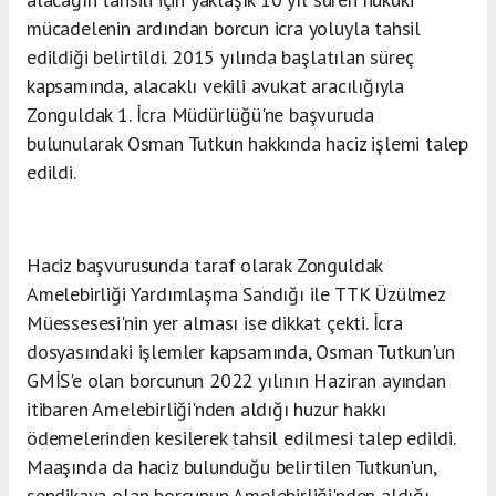
mücadelenin ardından borcun icra yoluyla tahsil
edildiği belirtildi. 2015 yılında başlatılan süreç
kapsamında, alacaklı vekili avukat aracılığıyla
Zonguldak 1. İcra Müdürlüğü'ne başvuruda
bulunularak Osman Tutkun hakkında haciz işlemi talep
edildi.
Haciz başvurusunda taraf olarak Zonguldak
Amelebirliği Yardımlaşma Sandığı ile TTK Üzülmez
Müessesesi'nin yer alması ise dikkat çekti. İcra
dosyasındaki işlemler kapsamında, Osman Tutkun'un
GMİS'e olan borcunun 2022 yılının Haziran ayından
itibaren Amelebirliği'nden aldığı huzur hakkı
ödemelerinden kesilerek tahsil edilmesi talep edildi.
Maaşında da haciz bulunduğu belirtilen Tutkun'un,
sendikaya olan borcunun Amelebirliği'nden aldığı