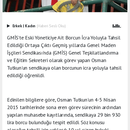
Erkek
|
Kadın
(Haberi Sesli Oku)
GMİS’te Eski Yöneticiye Ait Borcun İcra Yoluyla Tahsil
Edildiği Ortaya Çıktı Geçmiş yıllarda Genel Maden
İşçileri Sendikası'nda (GMİS) Genel Teşkilatlandırma
ve Eğitim Sekreteri olarak görev yapan Osman
Tutkun'un sendikaya olan borcunun icra yoluyla tahsil
edildiği öğrenildi.
Edinilen bilgilere göre, Osman Tutkun'un 4-5 Nisan
2015 tarihlerinde sona eren görev sürecinin ardından
yapılan muhasebe kayıtlarında, sendikaya 29 bin 930
lira borcu bulunduğu tespit edildi. Söz konusu
alacağın tahsili için yaklaşık 10 yıl süren hukuki