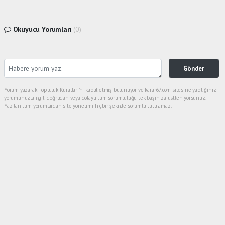
Okuyucu Yorumları
(0)
Gönder
Yorum yazarak Topluluk Kuralları’nı kabul etmiş bulunuyor ve karar67.com sitesine yaptığınız
yorumunuzla ilgili doğrudan veya dolaylı tüm sorumluluğu tek başınıza üstleniyorsunuz.
Yazılan tüm yorumlardan site yönetimi hiçbir şekilde sorumlu tutulamaz.