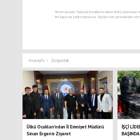
Yorum yazarak Topluluk Kuralları’nı kabul etmiş bulunuyor v
tek başınıza üstleniyorsunuz. Yazılan tüm yorumlardan site
Anasayfa
Zonguldak
Ülkü Ocakları'ndan İl Emniyet Müdürü
İŞÇİ LİD
Sinan Ergen'e Ziyaret
BAŞINDA 