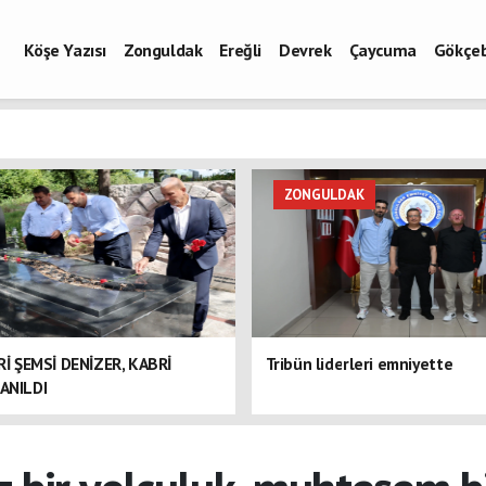
Köşe Yazısı
Zonguldak
Ereğli
Devrek
Çaycuma
Gökçe
ZONGULDAK
ERİ ŞEMSİ DENİZER, KABRİ
Tribün liderleri emniyette
ANILDI