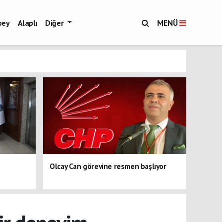
bey
Alaplı
Diğer
MENÜ
Olcay Can görevine resmen başlıyor