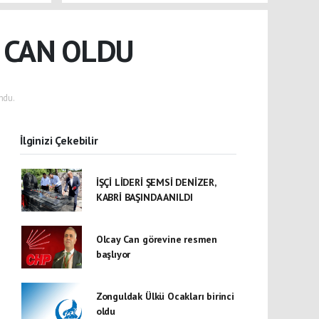
 CAN OLDU
ndu.
İlginizi Çekebilir
İŞÇİ LİDERİ ŞEMSİ DENİZER,
KABRİ BAŞINDA ANILDI
Olcay Can görevine resmen
başlıyor
Zonguldak Ülkü Ocakları birinci
oldu