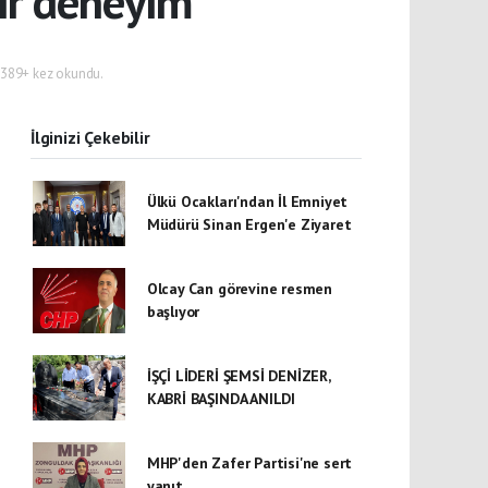
ir deneyim
389+ kez okundu.
İlginizi Çekebilir
Ülkü Ocakları'ndan İl Emniyet
Müdürü Sinan Ergen'e Ziyaret
Olcay Can görevine resmen
başlıyor
İŞÇİ LİDERİ ŞEMSİ DENİZER,
KABRİ BAŞINDA ANILDI
MHP'den Zafer Partisi'ne sert
yanıt