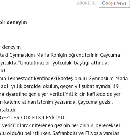
ABONE OL
bir deneyim
r deneyim
’taki Gymnasium Maria Königin öğrencilerinin Çaycuma
 yıllıkta, “Unutulmaz bir yolculuk” başlığı altında,
ldı.
nın Lennestadt kentindeki kardeş okulu Gymnasium Maria
dlı yıllık dergide, okulun, geçen yıl şubat ayında, 19
ziyaretine geniş yer verildi. Yıllık için kafilede de yer
 kaleme alınan izlenim yazısında, Çaycuma gezisi,
latıldı.
GEZİLER ÇOK ETKİLEYİCİYDİ
verici” olarak nitelenen gezinin her anının, geleneksel
lu olduğu belirtilirken, Safranbolu ve Filyos’a yapılan