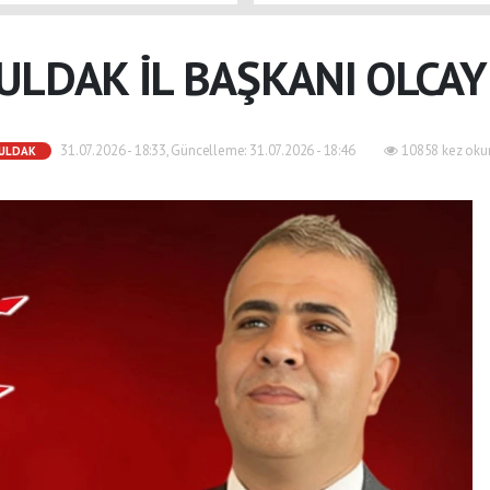
ULDAK İL BAŞKANI OLCAY
31.07.2026 - 18:33, Güncelleme: 31.07.2026 - 18:46
10858 kez oku
ULDAK