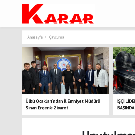
Anasayfa
Çaycuma
Ülkü Ocakları'ndan İl Emniyet Müdürü
İŞÇİ LİD
Sinan Ergen'e Ziyaret
BAŞINDA 