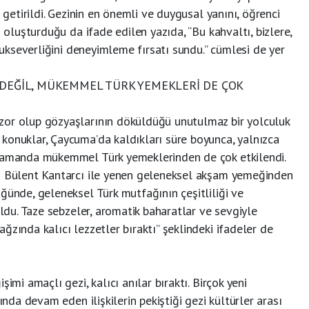
e getirildi. Gezinin en önemli ve duygusal yanını, öğrenci
n oluşturduğu da ifade edilen yazıda, “Bu kahvaltı, bizlere,
onukseverliğini deneyimleme fırsatı sundu.” cümlesi de yer
 DEĞİL, MÜKEMMEL TÜRK YEMEKLERİ DE ÇOK
zor olup gözyaşlarının döküldüğü unutulmaz bir yolculuk
konuklar, Çaycuma’da kaldıkları süre boyunca, yalnızca
 zamanda mükemmel Türk yemeklerinden de çok etkilendi.
nı Bülent Kantarcı ile yenen geleneksel akşam yemeğinden
ğünde, geleneksel Türk mutfağının çeşitliliği ve
uldu. Taze sebzeler, aromatik baharatlar ve sevgiyle
ğzında kalıcı lezzetler bıraktı” şeklindeki ifadeler de
imi amaçlı gezi, kalıcı anılar bıraktı. Birçok yeni
ında devam eden ilişkilerin pekiştiği gezi kültürler arası