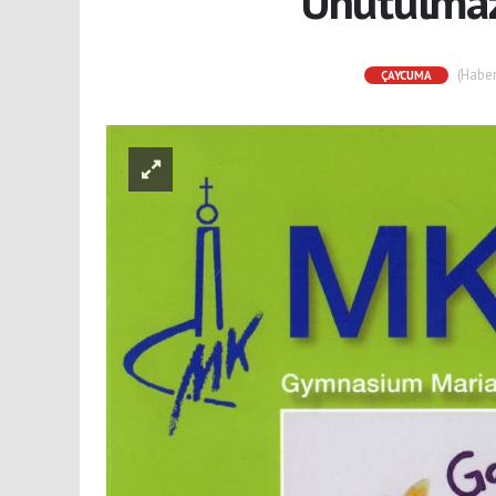
Unutulmaz
(Haber 
ÇAYCUMA