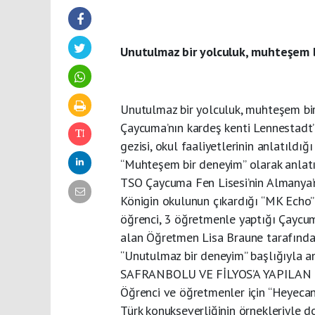
Unutulmaz bir yolculuk, muhteşem 
Unutulmaz bir yolculuk, muhteşem bi
Çaycuma’nın kardeş kenti Lennestadt
gezisi, okul faaliyetlerinin anlatıldığı
“Muhteşem bir deneyim” olarak anlatı
TSO Çaycuma Fen Lisesi’nin Almanya’
Königin okulunun çıkardığı “MK Echo” a
öğrenci, 3 öğretmenle yaptığı Çaycuma 
alan Öğretmen Lisa Braune tarafından
“Unutulmaz bir deneyim” başlığıyla an
SAFRANBOLU VE FİLYOS’A YAPILAN 
Öğrenci ve öğretmenler için “Heyecan 
Türk konukseverliğinin örnekleriyle do