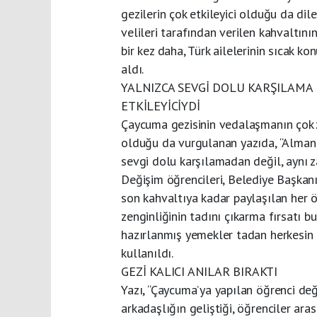
gezilerin çok etkileyici olduğu da dil
velileri tarafından verilen kahvaltını
bir kez daha, Türk ailelerinin sıcak k
aldı.
YALNIZCA SEVGİ DOLU KARŞILAMA
ETKİLEYİCİYDİ
Çaycuma gezisinin vedalaşmanın çok 
olduğu da vurgulanan yazıda, “Alman 
sevgi dolu karşılamadan değil, aynı
Değişim öğrencileri, Belediye Başka
son kahvaltıya kadar paylaşılan her ö
zenginliğinin tadını çıkarma fırsatı b
hazırlanmış yemekler tadan herkesin a
kullanıldı.
GEZİ KALICI ANILAR BIRAKTI
Yazı, “Çaycuma’ya yapılan öğrenci değiş
arkadaşlığın geliştiği, öğrenciler aras