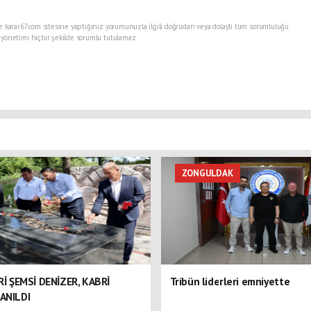
e karar67.com sitesine yaptığınız yorumunuzla ilgili doğrudan veya dolaylı tüm sorumluluğu
 yönetimi hiçbir şekilde sorumlu tutulamaz.
ZONGULDAK
ERİ ŞEMSİ DENİZER, KABRİ
Tribün liderleri emniyette
ANILDI