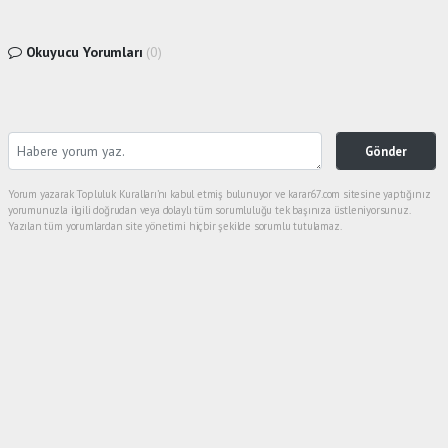
Okuyucu Yorumları
(0)
Gönder
Yorum yazarak Topluluk Kuralları’nı kabul etmiş bulunuyor ve karar67.com sitesine yaptığınız
yorumunuzla ilgili doğrudan veya dolaylı tüm sorumluluğu tek başınıza üstleniyorsunuz.
Yazılan tüm yorumlardan site yönetimi hiçbir şekilde sorumlu tutulamaz.