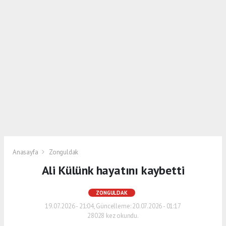
Anasayfa
Zonguldak
Ali Külünk hayatını kaybetti
ZONGULDAK
19.07.2026 - 21:04, Güncelleme: 20.07.2026 - 01:17
28028 kez okundu.