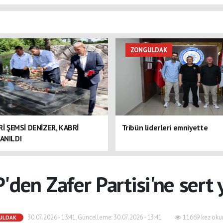
ZONGULDAK
ERİ ŞEMSİ DENİZER, KABRİ
Tribün liderleri emniyette
ANILDI
den Zafer Partisi'ne sert 
30.07.2026 - 13:41, Güncelleme: 30.07.2026 - 13:41
11669 kez oku
ULDAK