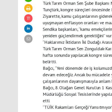
Türk Tarım Orman Sen Şube Başkanı M
Tunçtürk, kongre süreçleri öncesinde 
Ziyarette, kamu çalışanlarının giderek
uyuşmayan enflasyon oranları ve maa
Sendika başkanları, “kamu emekçilerin
yeniden güçlendirmek gerektiğini” vur
“Haklarımız İktidarın İki Dudağı Ara
Türk Tarım Orman Sen Zonguldak-Kara
hafta sonunda yapılacak kongre süreci
belirtti.
Bağcı, “Yeni dönemde de iş kolumuzd
devam edeceğiz. Ancak bu mücadele y
çalışanlarının dayanışmasıyla anlam k
Bağcı, 8. Olağan Genel Kurul’un 1 K
Müdürlüğü Sosyal Tesisleri’nde yapıla
etti.
“TÜİK Rakamları Gerçeği Yansıtmıyor