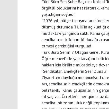
Türk Büro Sen Şube Başkanı Köksal Tun
örgütlü olduklarını hatırlatarak, kam
yaşadığını söyledi.
“2026 yılı bütçe tartışmaları sürerk
düşmüş durumda. TÜİK’in açıkladığı e
mutfaktaki yangında saklı. Kamu çalı
sendikaların iktidarın iki dudağı ara
etmesi gerektiğini vurguladı.
Türk Büro Sen’in 7. Olağan Genel Ku
Öğretmenevi’nde yapılacağını belirte
hakları için birlikte mücadeleye deva
“Sendikalar, Emekçilerin Sesi Olmalı”
Ziyaretten duyduğu memnuniyeti dile
Arı, sendikaların emekçilerin demokr
belirterek, “Kamu çalışanlarının gerçe
ihtiyaç var. Ücretlerin her gün biraz
sendikal bir zorunluluk değil, toplums