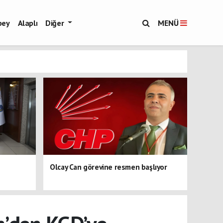
bey
Alaplı
Diğer
MENÜ
Olcay Can görevine resmen başlıyor