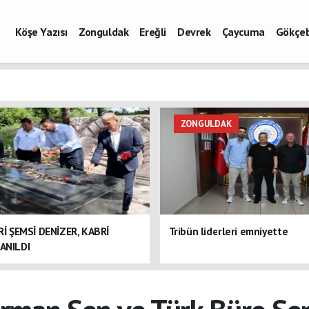
Köşe Yazısı
Zonguldak
Ereğli
Devrek
Çaycuma
Gökçe
ZONGULDAK
ERİ ŞEMSİ DENİZER, KABRİ
Tribün liderleri emniyette
ANILDI