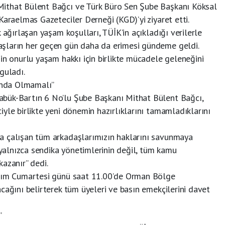
ithat Bülent Bağcı ve Türk Büro Sen Şube Başkanı Köksal
Karaelmas Gazeteciler Derneği (KGD)’yi ziyaret etti.
 ağırlaşan yaşam koşulları, TÜİK’in açıkladığı verilerle
şların her geçen gün daha da erimesi gündeme geldi.
in onurlu yaşam hakkı için birlikte mücadele geleneğini
guladı.
sında Olmamalı”
bük-Bartın 6 No’lu Şube Başkanı Mithat Bülent Bağcı,
yle birlikte yeni dönemin hazırlıklarını tamamladıklarını
a çalışan tüm arkadaşlarımızın haklarını savunmaya
alnızca sendika yönetimlerinin değil, tüm kamu
azanır” dedi.
asım Cumartesi günü saat 11.00’de Orman Bölge
cağını belirterek tüm üyeleri ve basın emekçilerini davet
”