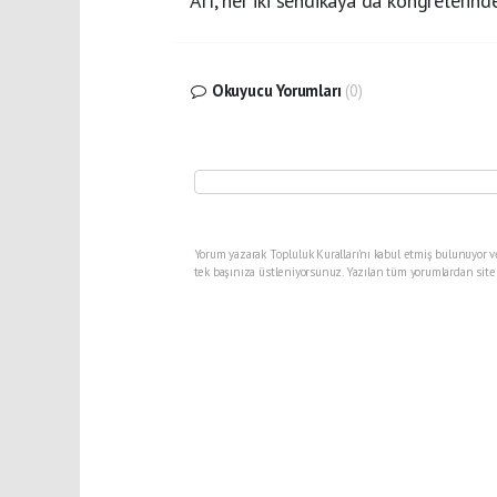
Arı, her iki sendikaya da kongrelerinde
Okuyucu Yorumları
(0)
Yorum yazarak Topluluk Kuralları’nı kabul etmiş bulunuyor v
tek başınıza üstleniyorsunuz. Yazılan tüm yorumlardan site