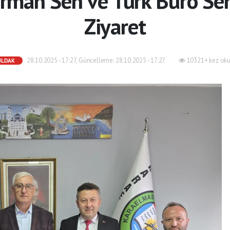
Orman Sen ve Türk Büro Se
Ziyaret
28.10.2025 - 17:27, Güncelleme: 28.10.2025 - 17:27
10321+ kez oku
ULDAK