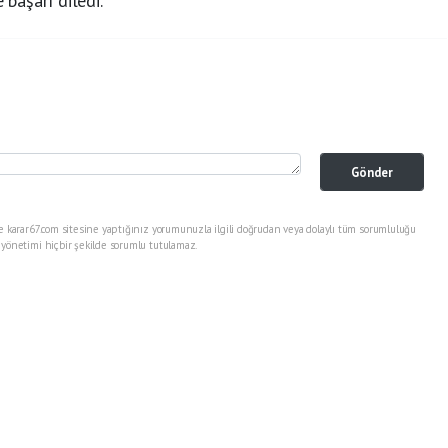
 başarı diledi.
Gönder
e karar67.com sitesine yaptığınız yorumunuzla ilgili doğrudan veya dolaylı tüm sorumluluğu
 yönetimi hiçbir şekilde sorumlu tutulamaz.