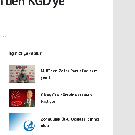
n’den KGD’ye
ndu.
İlginizi Çekebilir
MHP'den Zafer Partisi'ne sert
yanıt
Olcay Can görevine resmen
başlıyor
Zonguldak Ülkü Ocakları birinci
oldu