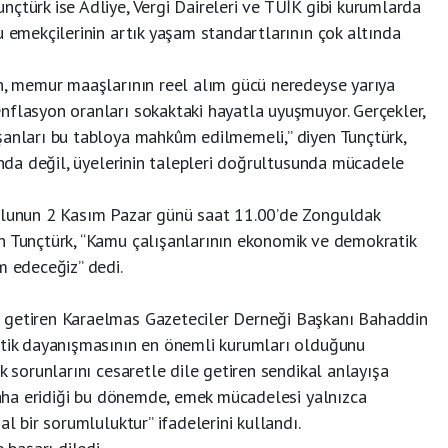
çtürk ise Adliye, Vergi Daireleri ve TÜİK gibi kurumlarda
u emekçilerinin artık yaşam standartlarının çok altında
en, memur maaşlarının reel alım gücü neredeyse yarıya
nflasyon oranları sokaktaki hayatla uyuşmuyor. Gerçekler,
şanları bu tabloya mahkûm edilmemeli,” diyen Tunçtürk,
sında değil, üyelerinin talepleri doğrultusunda mücadele
rulunun 2 Kasım Pazar günü saat 11.00’de Zonguldak
n Tunçtürk, “Kamu çalışanlarının ekonomik ve demokratik
m edeceğiz” dedi.
 getiren Karaelmas Gazeteciler Derneği Başkanı Bahaddin
atik dayanışmasının en önemli kurumları olduğunu
k sorunlarını cesaretle dile getiren sendikal anlayışa
 daha eridiği bu dönemde, emek mücadelesi yalnızca
al bir sorumluluktur” ifadelerini kullandı.