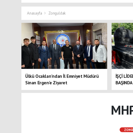
Anasayfa
Zonguldak
Ülkü Ocakları'ndan İl Emniyet Müdürü
İŞÇİ LİD
Sinan Ergen'e Ziyaret
BAŞINDA 
MHP'
ZONG