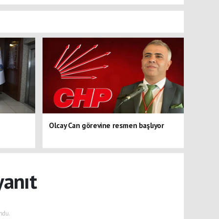
Olcay Can görevine resmen başlıyor
yanıt
ndu.