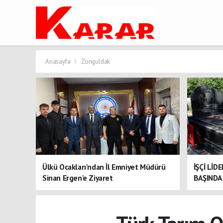
Anasayfa
Zonguldak
Ülkü Ocakları'ndan İl Emniyet Müdürü
İŞÇİ LİD
Sinan Ergen'e Ziyaret
BAŞINDA 