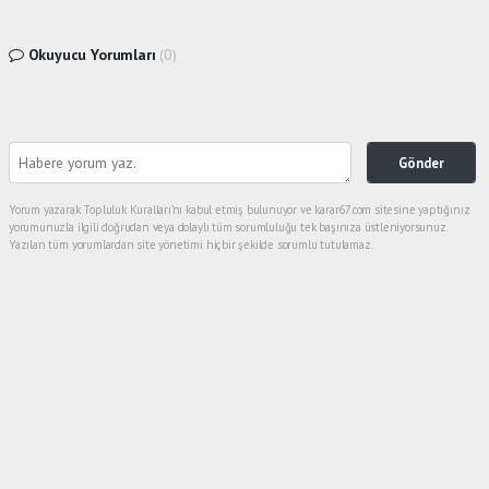
Okuyucu Yorumları
(0)
Gönder
Yorum yazarak Topluluk Kuralları’nı kabul etmiş bulunuyor ve karar67.com sitesine yaptığınız
yorumunuzla ilgili doğrudan veya dolaylı tüm sorumluluğu tek başınıza üstleniyorsunuz.
Yazılan tüm yorumlardan site yönetimi hiçbir şekilde sorumlu tutulamaz.