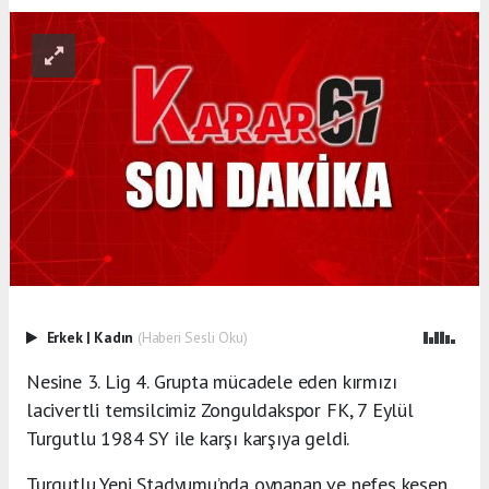
Erkek
|
Kadın
(Haberi Sesli Oku)
Nesine 3. Lig 4. Grupta mücadele eden kırmızı
lacivertli temsilcimiz Zonguldakspor FK, 7 Eylül
Turgutlu 1984 SY ile karşı karşıya geldi.
Turgutlu Yeni Stadyumu’nda oynanan ve nefes kesen