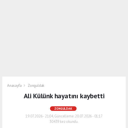
Anasayfa
Zonguldak
Ali Külünk hayatını kaybetti
ZONGULDAK
19.07.2026 - 21:04, Güncelleme: 20.07.2026 - 01:17
30439 kez okundu.