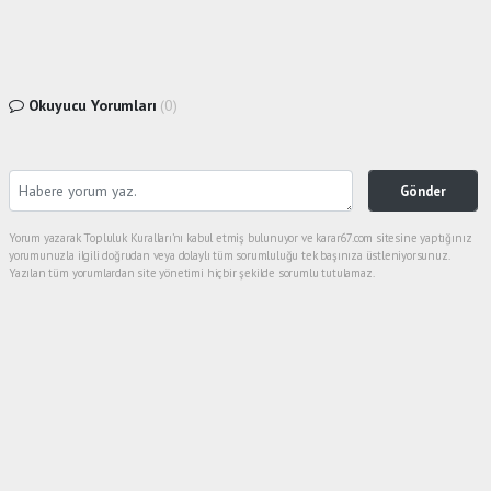
Okuyucu Yorumları
(0)
Gönder
Yorum yazarak Topluluk Kuralları’nı kabul etmiş bulunuyor ve karar67.com sitesine yaptığınız
yorumunuzla ilgili doğrudan veya dolaylı tüm sorumluluğu tek başınıza üstleniyorsunuz.
Yazılan tüm yorumlardan site yönetimi hiçbir şekilde sorumlu tutulamaz.