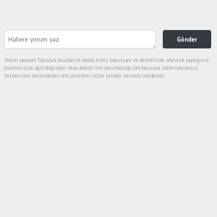
Gönder
Yorum yazarak Topluluk Kuralları’nı kabul etmiş bulunuyor ve karar67.com sitesine yaptığınız
yorumunuzla ilgili doğrudan veya dolaylı tüm sorumluluğu tek başınıza üstleniyorsunuz.
Yazılan tüm yorumlardan site yönetimi hiçbir şekilde sorumlu tutulamaz.