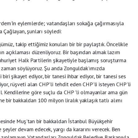
rdem'in eylemlerde; vatandaşları sokağa çağırmasıyla
fa Çağlayan, şunları söyledi:
müz, takip ettiğimiz konuları bir bir paylaştık. Öncelikle
asın açıklaması düzenliyoruz. Bir başından almak lazım
uriyet Halk Partilerin şikayetiyle başlamış soruşturma
her zaman söylüyoruz. Şu anda Zonguldak'ımızda
biri şikayet ediyor, bir tanesi ihbar ediyor, bir tanesi ses
diyor, rüşveti alan CHP'li tehdit eden CHP'li isteyen CHP'li
ğil. Kendilerine göre suçlu da CHP 'li olmayanlar ama gün
ne bir bakkaldan 100 milyon liralık yaklaşık tatlı alımı
sinde Muş'tan bir bakkaldan İstanbul Büyükşehir
e şeyler devam edecek, yargı da kararını verecek. Ben
 zıplamayın. Vatandaşları Zonguldak Belediye Başkanıyla