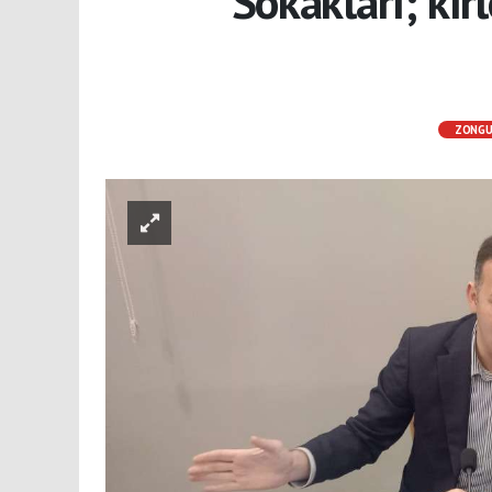
Sokakları; kir
ZONG