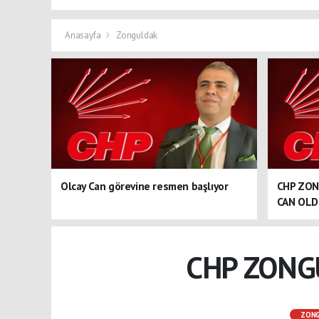
Anasayfa
Zonguldak
Olcay Can görevine resmen başlıyor
CHP ZON
CAN OL
CHP ZONG
ZON