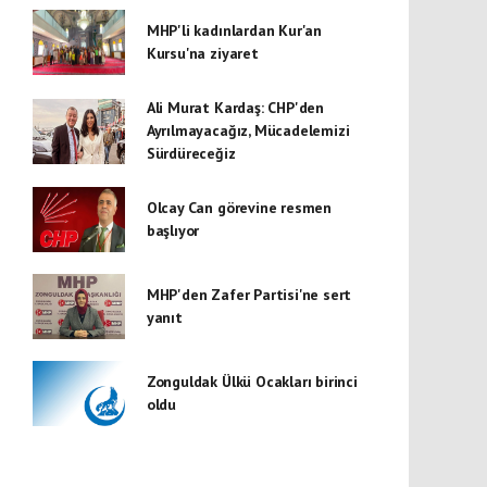
MHP'li kadınlardan Kur'an
Kursu'na ziyaret
Ali Murat Kardaş: CHP'den
Ayrılmayacağız, Mücadelemizi
Sürdüreceğiz
Olcay Can görevine resmen
başlıyor
MHP'den Zafer Partisi'ne sert
yanıt
Zonguldak Ülkü Ocakları birinci
oldu