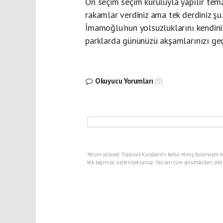
Ön seçim seçim kuruluyla yapılır tema
rakamlar verdiniz ama tek derdiniz şu.
İmamoğlu'nun yolsuzluklarını kendiniz
parklarda gününüzü akşamlarınızı geçi
Okuyucu Yorumları
(0)
Yorum yazarak Topluluk Kuralları’nı kabul etmiş bulunuyor v
tek başınıza üstleniyorsunuz. Yazılan tüm yorumlardan site