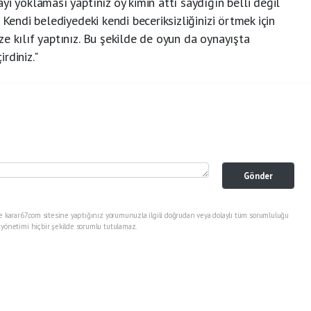
yi yoklaması yaptınız oy kimin attı saydığın belli değil
 Kendi belediyedeki kendi beceriksizliğinizi örtmek için
e kılıf yaptınız. Bu şekilde de oyun da oynayışta
rdiniz."
Gönder
e karar67.com sitesine yaptığınız yorumunuzla ilgili doğrudan veya dolaylı tüm sorumluluğu
 yönetimi hiçbir şekilde sorumlu tutulamaz.