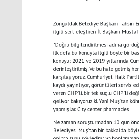
Zonguldak Belediye Başkanı Tahsin E
ilgili sert eleştiren İl Başkanı Musta
"Doğru bilgilendirilmesi adına gördüğü
ilk defa bu konuyla ilgili böyle bir b
konuyu; 2021 ve 2019 yıllarında Cumh
derinleştirilmiş. Ve bu hale gelmiş 
karşılaşıyoruz. Cumhuriyet Halk Partili 
kaydı yayınlıyor, görüntüleri servis e
veren CHP'li. bir tek suçlu CHP'li de
geliyor bakıyoruz ki. Yani Muş'tan köh
yapmışlar. City center pharmacies
Ne zaman soruşturmadan 10 gün önce
Belediyesi Muş'tan bir bakkalda böyl
onlara şunu söyledim; ya hoplamayın