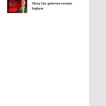
Olcay Can görevine resmen
başlıyor