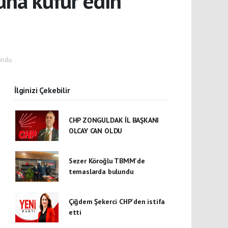
buna küfür edin
undu.
İlginizi Çekebilir
CHP ZONGULDAK İL BAŞKANI
OLCAY CAN OLDU
Sezer Köroğlu TBMM'de
temaslarda bulundu
Çiğdem Şekerci CHP'den istifa
etti