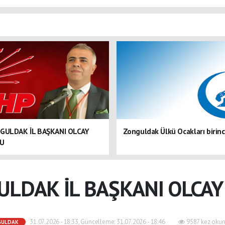
GULDAK İL BAŞKANI OLCAY
Zonguldak Ülkü Ocakları birinc
DU
ULDAK İL BAŞKANI OLCAY
31.07.2026 - 18:33, Güncelleme: 31.07.2026 - 18:46
9587 kez okun
GULDAK