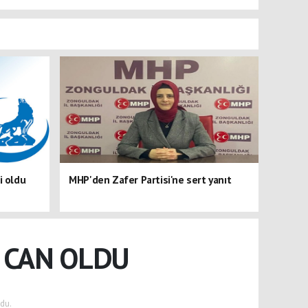
i oldu
MHP'den Zafer Partisi'ne sert yanıt
 CAN OLDU
du.