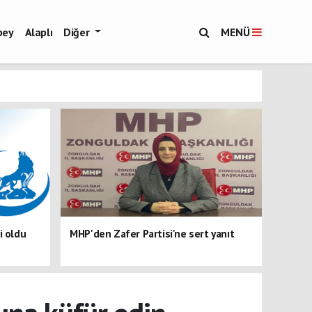
bey
Alaplı
Diğer
MENÜ
i oldu
MHP'den Zafer Partisi'ne sert yanıt