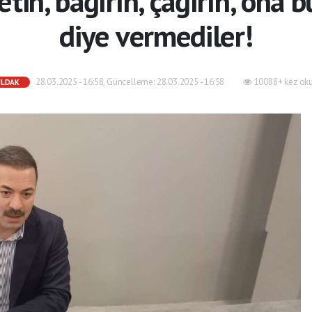
letin, bağırın, çağırın, ona 
diye vermediler!
28.03.2025 - 16:58, Güncelleme: 28.03.2025 - 16:58
10088+ kez ok
ULDAK