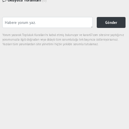
Okuyucu Yorumları
(0)
Gönder
Yorum yazarak Topluluk Kuralları’nı kabul etmiş bulunuyor ve karar67.com sitesine yaptığınız
yorumunuzla ilgili doğrudan veya dolaylı tüm sorumluluğu tek başınıza üstleniyorsunuz.
Yazılan tüm yorumlardan site yönetimi hiçbir şekilde sorumlu tutulamaz.