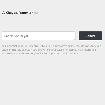
Okuyucu Yorumları
(0)
Gönder
Yorum yazarak Topluluk Kuralları’nı kabul etmiş bulunuyor ve karar67.com sitesine yaptığınız
yorumunuzla ilgili doğrudan veya dolaylı tüm sorumluluğu tek başınıza üstleniyorsunuz.
Yazılan tüm yorumlardan site yönetimi hiçbir şekilde sorumlu tutulamaz.