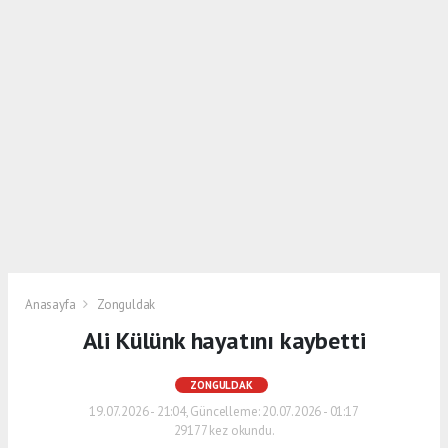
Anasayfa
Zonguldak
Ali Külünk hayatını kaybetti
ZONGULDAK
19.07.2026 - 21:04, Güncelleme: 20.07.2026 - 01:17
29177 kez okundu.