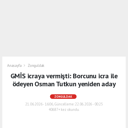
Anasayfa
Zonguldak
GMİS icraya vermişti: Borcunu icra ile
ödeyen Osman Tutkun yeniden aday
ZONGULDAK
21.06.2026 - 16:06, Güncelleme: 22.06.2026 - 00:25
40687+ kez okundu.