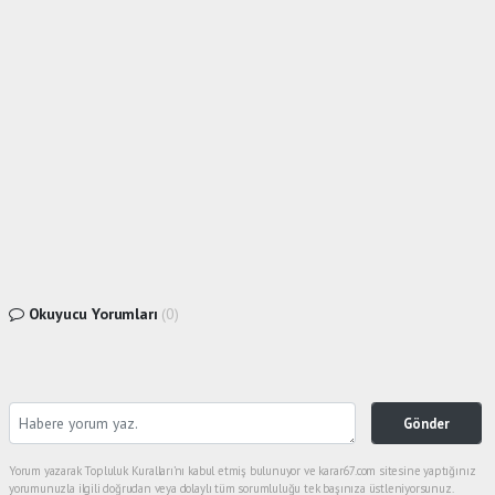
Okuyucu Yorumları
(0)
Gönder
Yorum yazarak Topluluk Kuralları’nı kabul etmiş bulunuyor ve karar67.com sitesine yaptığınız
yorumunuzla ilgili doğrudan veya dolaylı tüm sorumluluğu tek başınıza üstleniyorsunuz.