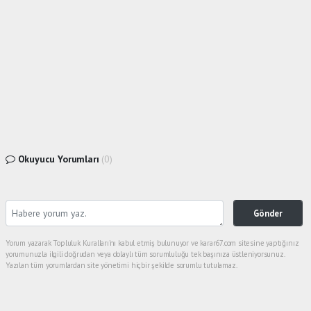
Okuyucu Yorumları
(0)
Gönder
Yorum yazarak Topluluk Kuralları’nı kabul etmiş bulunuyor ve karar67.com sitesine yaptığınız
yorumunuzla ilgili doğrudan veya dolaylı tüm sorumluluğu tek başınıza üstleniyorsunuz.
Yazılan tüm yorumlardan site yönetimi hiçbir şekilde sorumlu tutulamaz.