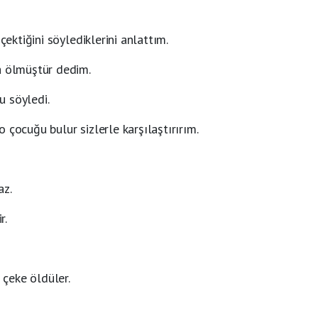
çektiğini söylediklerini anlattım.
a ölmüştür dedim.
u söyledi.
 çocuğu bulur sizlerle karşılaştırırım.
az.
r.
 çeke öldüler.