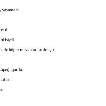
y yaşamadı.
etti.
irisiydi.
nde köpek mevzuları açılmıştı.
öpeği gördü.
lattım.
m.