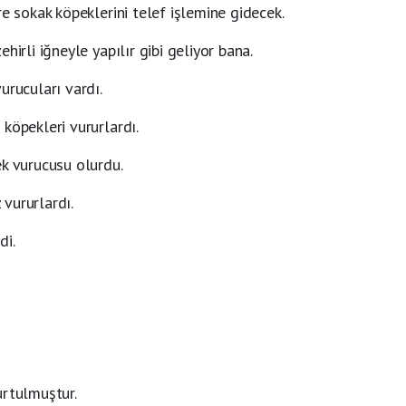
re sokak köpeklerini telef işlemine gidecek.
hirli iğneyle yapılır gibi geliyor bana.
urucuları vardı.
köpekleri vururlardı.
ek vurucusu olurdu.
vururlardı.
di.
urtulmuştur.