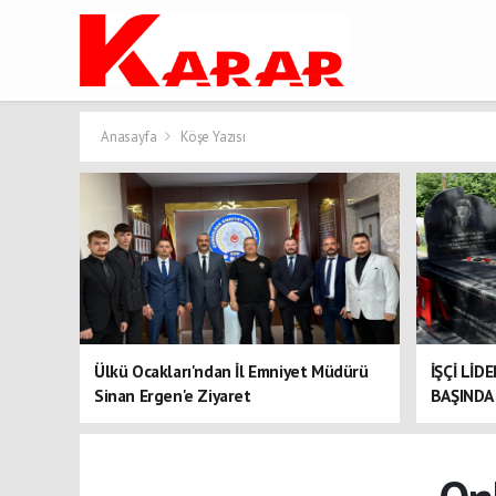
Anasayfa
Köşe Yazısı
Ülkü Ocakları'ndan İl Emniyet Müdürü
İŞÇİ LİD
Sinan Ergen'e Ziyaret
BAŞINDA 