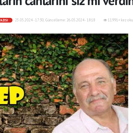
arın canlarını siz mi verdi
23.05.2024 - 17:30, Güncelleme: 26.05.2024 - 18:18
11991+ kez oku
AZISI