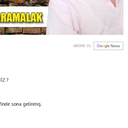
ABONE OL
İZ ?
finde sona gelinmiş.