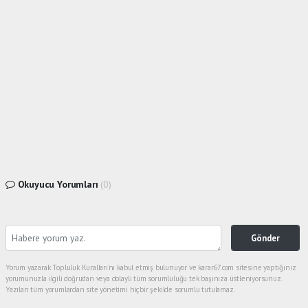
Okuyucu Yorumları
(0)
Gönder
Yorum yazarak Topluluk Kuralları’nı kabul etmiş bulunuyor ve karar67.com sitesine yaptığınız
yorumunuzla ilgili doğrudan veya dolaylı tüm sorumluluğu tek başınıza üstleniyorsunuz.
Yazılan tüm yorumlardan site yönetimi hiçbir şekilde sorumlu tutulamaz.