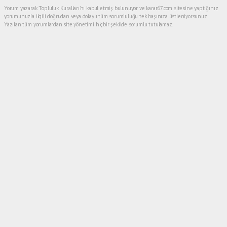
Yorum yazarak Topluluk Kuralları’nı kabul etmiş bulunuyor ve karar67.com sitesine yaptığınız
yorumunuzla ilgili doğrudan veya dolaylı tüm sorumluluğu tek başınıza üstleniyorsunuz.
Yazılan tüm yorumlardan site yönetimi hiçbir şekilde sorumlu tutulamaz.