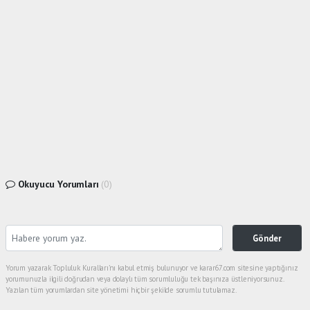
Okuyucu Yorumları
(0)
Gönder
Yorum yazarak Topluluk Kuralları’nı kabul etmiş bulunuyor ve karar67.com sitesine yaptığınız
yorumunuzla ilgili doğrudan veya dolaylı tüm sorumluluğu tek başınıza üstleniyorsunuz.
Yazılan tüm yorumlardan site yönetimi hiçbir şekilde sorumlu tutulamaz.