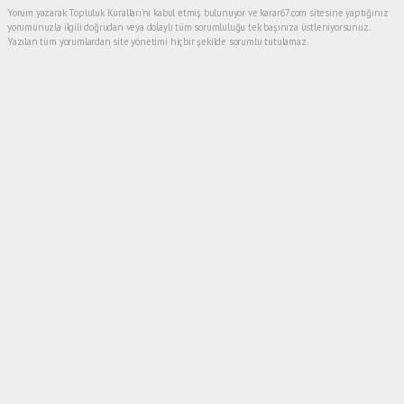
Yorum yazarak Topluluk Kuralları’nı kabul etmiş bulunuyor ve karar67.com sitesine yaptığınız
yorumunuzla ilgili doğrudan veya dolaylı tüm sorumluluğu tek başınıza üstleniyorsunuz.
Yazılan tüm yorumlardan site yönetimi hiçbir şekilde sorumlu tutulamaz.