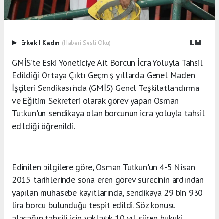
Erkek
|
Kadın
(Haberi Sesli Oku)
GMİS’te Eski Yöneticiye Ait Borcun İcra Yoluyla Tahsil
Edildiği Ortaya Çıktı Geçmiş yıllarda Genel Maden
İşçileri Sendikası'nda (GMİS) Genel Teşkilatlandırma
ve Eğitim Sekreteri olarak görev yapan Osman
Tutkun'un sendikaya olan borcunun icra yoluyla tahsil
edildiği öğrenildi.
Edinilen bilgilere göre, Osman Tutkun'un 4-5 Nisan
2015 tarihlerinde sona eren görev sürecinin ardından
yapılan muhasebe kayıtlarında, sendikaya 29 bin 930
lira borcu bulunduğu tespit edildi. Söz konusu
alacağın tahsili için yaklaşık 10 yıl süren hukuki