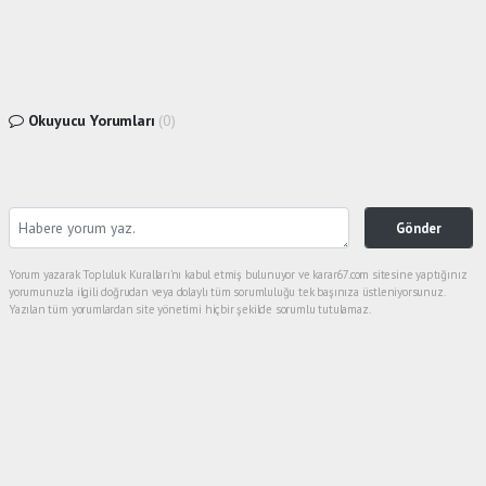
Okuyucu Yorumları
(0)
Gönder
Yorum yazarak Topluluk Kuralları’nı kabul etmiş bulunuyor ve karar67.com sitesine yaptığınız
yorumunuzla ilgili doğrudan veya dolaylı tüm sorumluluğu tek başınıza üstleniyorsunuz.
Yazılan tüm yorumlardan site yönetimi hiçbir şekilde sorumlu tutulamaz.