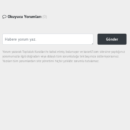
Okuyucu Yorumları
(0)
Gönder
Yorum yazarak Topluluk Kuralları’nı kabul etmiş bulunuyor ve karar67.com sitesine yaptığınız
yorumunuzla ilgili doğrudan veya dolaylı tüm sorumluluğu tek başınıza üstleniyorsunuz.
Yazılan tüm yorumlardan site yönetimi hiçbir şekilde sorumlu tutulamaz.