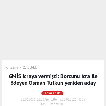
Anasayfa
Zonguldak
GMİS icraya vermişti: Borcunu icra ile
ödeyen Osman Tutkun yeniden aday
ZONGULDAK
21.06.2026 - 16:06, Güncelleme: 22.06.2026 - 00:25
40710+ kez okundu.