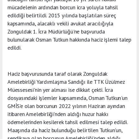
mücadelenin ardından borcun icra yoluyla tahsil
edildiği belirtildi. 2015 yılında başlatılan süreç
kapsamında, alacaklı vekili avukat aracılığıyla
Zonguldak 1. İcra Müdürlüğü'ne başvuruda
bulunularak Osman Tutkun hakkında haciz işlemi talep
edildi.
Haciz başvurusunda taraf olarak Zonguldak
Amelebirliği Yardımlaşma Sandığı ile TTK Üzülmez
Müessesesi'nin yer alması ise dikkat çekti. İcra
dosyasındaki işlemler kapsamında, Osman Tutkun'un
GMİS'e olan borcunun 2022 yılının Haziran ayından
itibaren Amelebirliği'nden aldığı huzur hakkı
ödemelerinden kesilerek tahsil edilmesi talep edildi.
Maaşında da haciz bulunduğu belirtilen Tutkun'un,
sendikaya olan borcunun Amelebirliği'nden aldığı