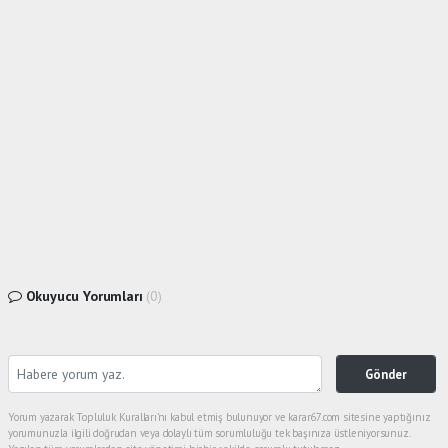
Okuyucu Yorumları
(0)
Gönder
Yorum yazarak Topluluk Kuralları’nı kabul etmiş bulunuyor ve karar67.com sitesine yaptığınız
yorumunuzla ilgili doğrudan veya dolaylı tüm sorumluluğu tek başınıza üstleniyorsunuz.