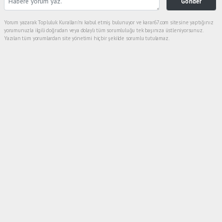
Gönder
Yorum yazarak Topluluk Kuralları’nı kabul etmiş bulunuyor ve karar67.com sitesine yaptığınız
yorumunuzla ilgili doğrudan veya dolaylı tüm sorumluluğu tek başınıza üstleniyorsunuz.
Yazılan tüm yorumlardan site yönetimi hiçbir şekilde sorumlu tutulamaz.