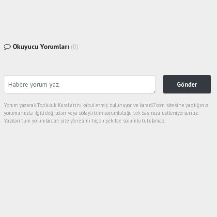
Okuyucu Yorumları
(0)
Gönder
Yorum yazarak Topluluk Kuralları’nı kabul etmiş bulunuyor ve karar67.com sitesine yaptığınız
yorumunuzla ilgili doğrudan veya dolaylı tüm sorumluluğu tek başınıza üstleniyorsunuz.
Yazılan tüm yorumlardan site yönetimi hiçbir şekilde sorumlu tutulamaz.