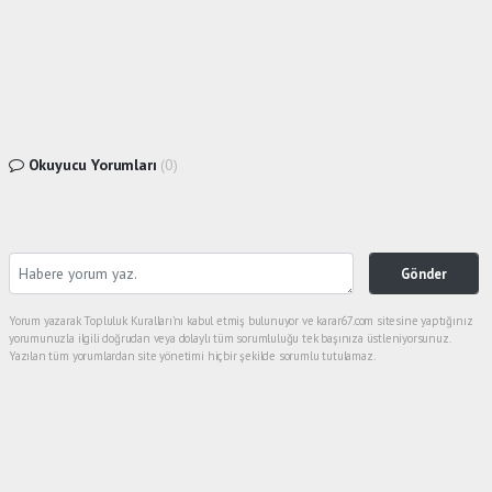
Okuyucu Yorumları
(0)
Gönder
Yorum yazarak Topluluk Kuralları’nı kabul etmiş bulunuyor ve karar67.com sitesine yaptığınız
yorumunuzla ilgili doğrudan veya dolaylı tüm sorumluluğu tek başınıza üstleniyorsunuz.
Yazılan tüm yorumlardan site yönetimi hiçbir şekilde sorumlu tutulamaz.