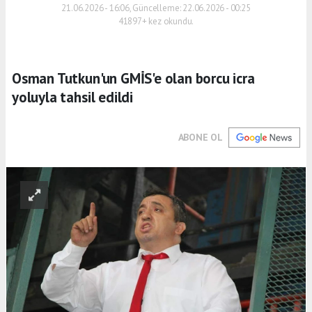
21.06.2026 - 16:06, Güncelleme: 22.06.2026 - 00:25
41897+ kez okundu.
Osman Tutkun'un GMİS'e olan borcu icra
yoluyla tahsil edildi
ABONE OL