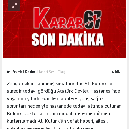
Erkek
|
Kadın
(Haberi Sesli Oku)
Zonguldak'ın tanınmış simalarından Ali Külünk, bir
süredir tedavi gördüğü Atatürk Devlet Hastanesi'nde
yaşamını yitirdi. Edinilen bilgilere göre, sağlık
sorunları nedeniyle hastanede tedavi altında bulunan
Külünk, doktorların tüm müdahalelerine rağmen
kurtarılamadı. Ali Külünk'ün vefat haberi, ailesi,
yakınları ve sevenleri başta olmak üzere