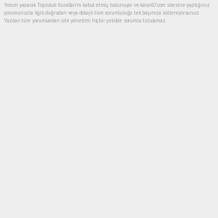
Yorum yazarak Topluluk Kuralları’nı kabul etmiş bulunuyor ve karar67.com sitesine yaptığınız
yorumunuzla ilgili doğrudan veya dolaylı tüm sorumluluğu tek başınıza üstleniyorsunuz.
Yazılan tüm yorumlardan site yönetimi hiçbir şekilde sorumlu tutulamaz.