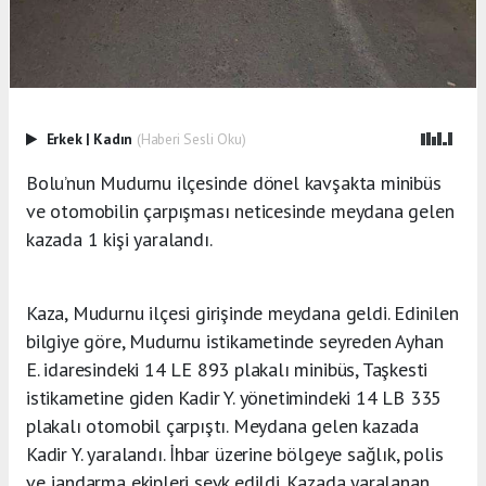
Erkek
|
Kadın
(Haberi Sesli Oku)
Bolu’nun Mudurnu ilçesinde dönel kavşakta minibüs
ve otomobilin çarpışması neticesinde meydana gelen
kazada 1 kişi yaralandı.
Kaza, Mudurnu ilçesi girişinde meydana geldi. Edinilen
bilgiye göre, Mudurnu istikametinde seyreden Ayhan
E. idaresindeki 14 LE 893 plakalı minibüs, Taşkesti
istikametine giden Kadir Y. yönetimindeki 14 LB 335
plakalı otomobil çarpıştı. Meydana gelen kazada
Kadir Y. yaralandı. İhbar üzerine bölgeye sağlık, polis
ve jandarma ekipleri sevk edildi. Kazada yaralanan