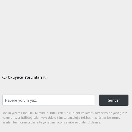
Okuyucu Yorumları
(0)
Gönder
Yorum yazarak Topluluk Kuralları’nı kabul etmiş bulunuyor ve karar67.com sitesine yaptığınız
yorumunuzla ilgili doğrudan veya dolaylı tüm sorumluluğu tek başınıza üstleniyorsunuz.
Yazılan tüm yorumlardan site yönetimi hiçbir şekilde sorumlu tutulamaz.