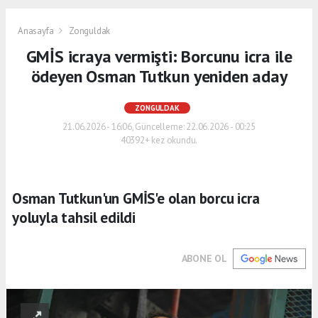
Anasayfa
Zonguldak
GMİS icraya vermişti: Borcunu icra ile
ödeyen Osman Tutkun yeniden aday
ZONGULDAK
21.06.2026 - 16:06, Güncelleme: 22.06.2026 - 00:25
40392+ kez okundu.
Osman Tutkun'un GMİS'e olan borcu icra
yoluyla tahsil edildi
ABONE OL