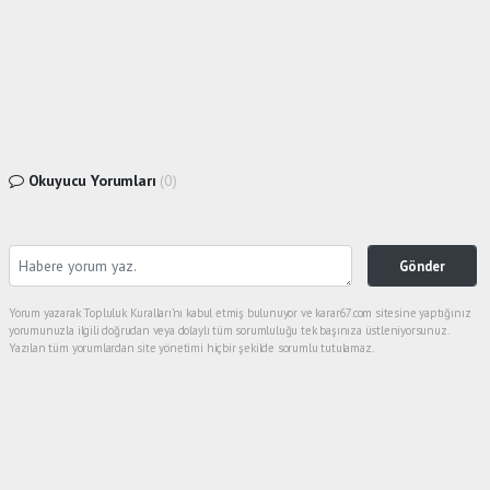
Okuyucu Yorumları
(0)
Gönder
Yorum yazarak Topluluk Kuralları’nı kabul etmiş bulunuyor ve karar67.com sitesine yaptığınız
yorumunuzla ilgili doğrudan veya dolaylı tüm sorumluluğu tek başınıza üstleniyorsunuz.
Yazılan tüm yorumlardan site yönetimi hiçbir şekilde sorumlu tutulamaz.