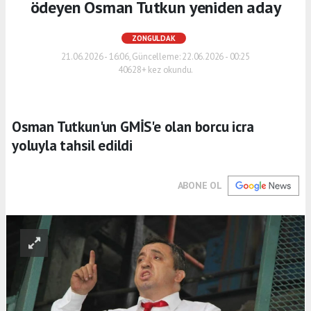
ödeyen Osman Tutkun yeniden aday
ZONGULDAK
21.06.2026 - 16:06, Güncelleme: 22.06.2026 - 00:25
40628+ kez okundu.
Osman Tutkun'un GMİS'e olan borcu icra
yoluyla tahsil edildi
ABONE OL