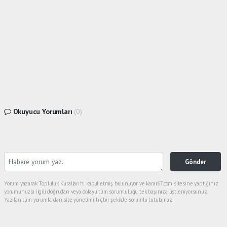
Okuyucu Yorumları
(0)
Gönder
Yorum yazarak Topluluk Kuralları’nı kabul etmiş bulunuyor ve karar67.com sitesine yaptığınız
yorumunuzla ilgili doğrudan veya dolaylı tüm sorumluluğu tek başınıza üstleniyorsunuz.
Yazılan tüm yorumlardan site yönetimi hiçbir şekilde sorumlu tutulamaz.