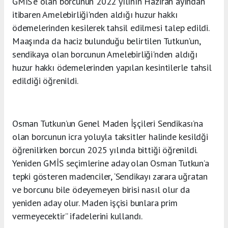
GMİS'e olan borcunun 2022 yılının Haziran ayından
itibaren Amelebirliği'nden aldığı huzur hakkı
ödemelerinden kesilerek tahsil edilmesi talep edildi.
Maaşında da haciz bulunduğu belirtilen Tutkun'un,
sendikaya olan borcunun Amelebirliği'nden aldığı
huzur hakkı ödemelerinden yapılan kesintilerle tahsil
edildiği öğrenildi.
Osman Tutkun’un Genel Maden İşçileri Sendikası’na
olan borcunun icra yoluyla taksitler halinde kesildği
öğrenilirken borcun 2025 yılında bittiği öğrenildi.
Yeniden GMİS seçimlerine aday olan Osman Tutkun’a
tepki gösteren madenciler, ‘Sendikayı zarara uğratan
ve borcunu bile ödeyemeyen birisi nasıl olur da
yeniden aday olur. Maden işçisi bunlara prim
vermeyecektir” ifadelerini kullandı.