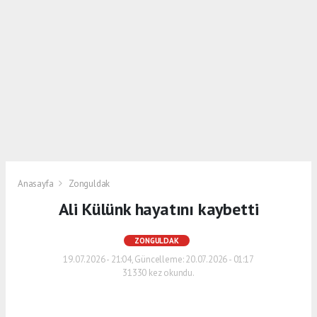
Anasayfa
Zonguldak
Ali Külünk hayatını kaybetti
ZONGULDAK
19.07.2026 - 21:04, Güncelleme: 20.07.2026 - 01:17
31330 kez okundu.