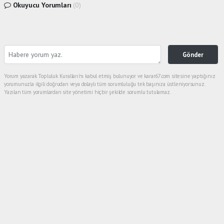
Okuyucu Yorumları
(0)
Gönder
Yorum yazarak Topluluk Kuralları’nı kabul etmiş bulunuyor ve karar67.com sitesine yaptığınız
yorumunuzla ilgili doğrudan veya dolaylı tüm sorumluluğu tek başınıza üstleniyorsunuz.
Yazılan tüm yorumlardan site yönetimi hiçbir şekilde sorumlu tutulamaz.