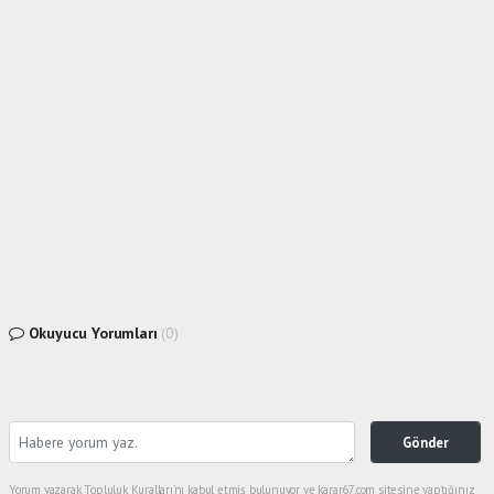
Okuyucu Yorumları
(0)
Gönder
Yorum yazarak Topluluk Kuralları’nı kabul etmiş bulunuyor ve karar67.com sitesine yaptığınız