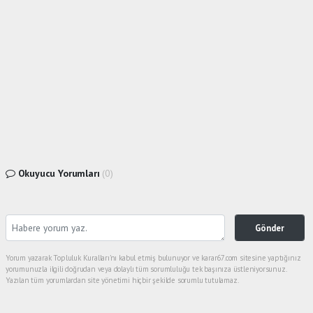
Okuyucu Yorumları
(0)
Gönder
Yorum yazarak Topluluk Kuralları’nı kabul etmiş bulunuyor ve karar67.com sitesine yaptığınız
yorumunuzla ilgili doğrudan veya dolaylı tüm sorumluluğu tek başınıza üstleniyorsunuz.
Yazılan tüm yorumlardan site yönetimi hiçbir şekilde sorumlu tutulamaz.