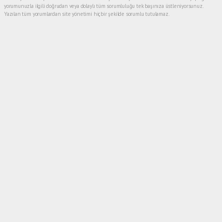
yorumunuzla ilgili doğrudan veya dolaylı tüm sorumluluğu tek başınıza üstleniyorsunuz.
Yazılan tüm yorumlardan site yönetimi hiçbir şekilde sorumlu tutulamaz.