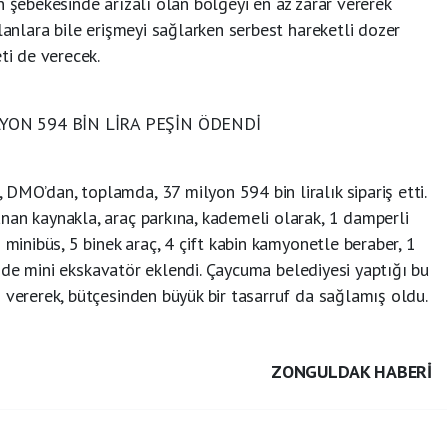
n şebekesinde arızalı olan bölgeyi en az zarar vererek
lanlara bile erişmeyi sağlarken serbest hareketli dozer
ti de verecek.
LYON 594 BİN LİRA PEŞİN ÖDENDİ
MO’dan, toplamda, 37 milyon 594 bin liralık sipariş etti.
nan kaynakla, araç parkına, kademeli olarak, 1 damperli
 minibüs, 5 binek araç, 4 çift kabin kamyonetle beraber, 1
, 1 de mini ekskavatör eklendi. Çaycuma belediyesi yaptığı bu
 vererek, bütçesinden büyük bir tasarruf da sağlamış oldu.
ZONGULDAK HABERİ