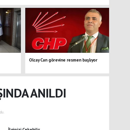
Olcay Can görevine resmen başlıyor
ŞINDA ANILDI
du.
İlginizi Çekebilir