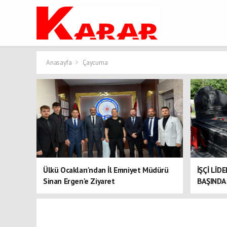
Anasayfa
Çaycuma
Ülkü Ocakları'ndan İl Emniyet Müdürü
İŞÇİ LİD
Sinan Ergen'e Ziyaret
BAŞINDA 