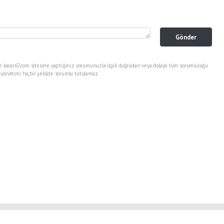
Gönder
e karar67.com sitesine yaptığınız yorumunuzla ilgili doğrudan veya dolaylı tüm sorumluluğu
 yönetimi hiçbir şekilde sorumlu tutulamaz.