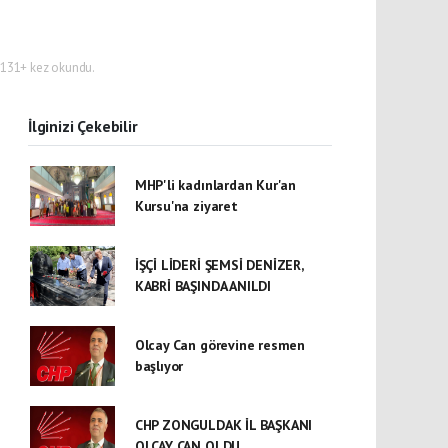
131+ kez okundu.
İlginizi Çekebilir
MHP'li kadınlardan Kur'an
Kursu'na ziyaret
İŞÇİ LİDERİ ŞEMSİ DENİZER,
KABRİ BAŞINDA ANILDI
Olcay Can görevine resmen
başlıyor
CHP ZONGULDAK İL BAŞKANI
OLCAY CAN OLDU