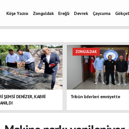
Köşe Yazısı
Zonguldak
Ereğli
Devrek
Çaycuma
Gökçe
ZONGULDAK
ERİ ŞEMSİ DENİZER, KABRİ
Tribün liderleri emniyette
ANILDI