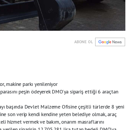
ABONE OL
yor, makine parkı yenileniyor
parasını peşin ödeyerek DMO’ya sipariş ettiği 6 araçtan
ayı başında Devlet Malzeme Ofisine çeşitli türlerde 8 yeni
mine son verip kendi kendine yeten belediye olmak, araç
iteli hizmet vermek ve bakım, onarım masraflarını
 verilen siparişin 12.705.281 lira tutan bedeli DMO’ya