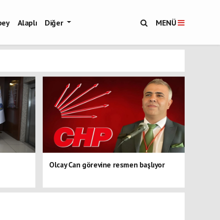
bey
Alaplı
Diğer
MENÜ
Olcay Can görevine resmen başlıyor