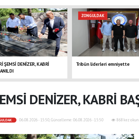
ZONGULDAK
ERİ ŞEMSİ DENİZER, KABRİ
Tribün liderleri emniyette
ANILDI
 ŞEMSİ DENİZER, KABRİ BA
06.08.2026 - 15:50, Güncelleme: 06.08.2026 - 15:50
868 kez okun
GULDAK