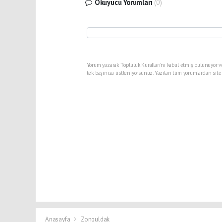
Okuyucu Yorumları
(0)
Yorum yazarak Topluluk Kuralları’nı kabul etmiş bulunuyor v
tek başınıza üstleniyorsunuz. Yazılan tüm yorumlardan site
Anasayfa
Zonguldak