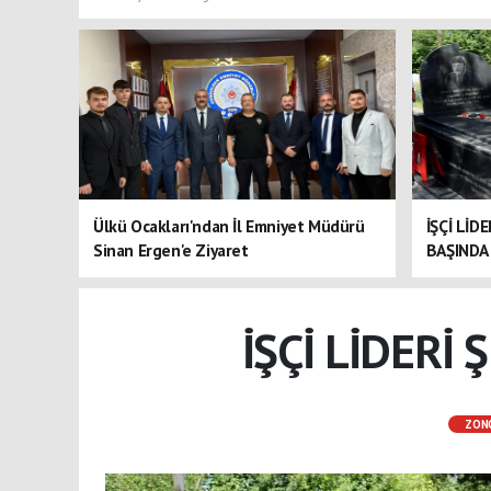
Ülkü Ocakları'ndan İl Emniyet Müdürü
İŞÇİ LİD
Sinan Ergen'e Ziyaret
BAŞINDA 
İŞÇİ LİDERİ
ZON