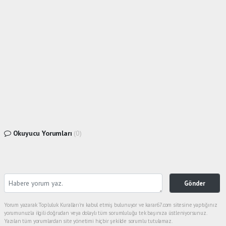
Okuyucu Yorumları
(0)
Gönder
Yorum yazarak Topluluk Kuralları’nı kabul etmiş bulunuyor ve karar67.com sitesine yaptığınız
yorumunuzla ilgili doğrudan veya dolaylı tüm sorumluluğu tek başınıza üstleniyorsunuz.
Yazılan tüm yorumlardan site yönetimi hiçbir şekilde sorumlu tutulamaz.