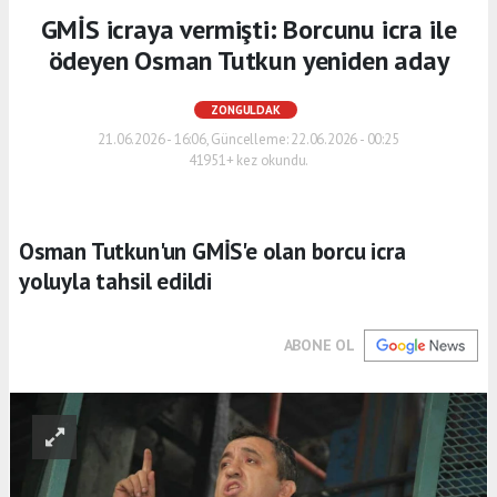
GMİS icraya vermişti: Borcunu icra ile
ödeyen Osman Tutkun yeniden aday
ZONGULDAK
21.06.2026 - 16:06, Güncelleme: 22.06.2026 - 00:25
41951+ kez okundu.
Osman Tutkun'un GMİS'e olan borcu icra
yoluyla tahsil edildi
ABONE OL