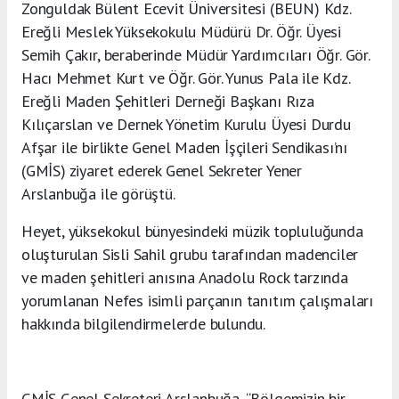
Zonguldak Bülent Ecevit Üniversitesi (BEUN) Kdz.
Ereğli Meslek Yüksekokulu Müdürü Dr. Öğr. Üyesi
Semih Çakır, beraberinde Müdür Yardımcıları Öğr. Gör.
Hacı Mehmet Kurt ve Öğr. Gör. Yunus Pala ile Kdz.
Ereğli Maden Şehitleri Derneği Başkanı Rıza
Kılıçarslan ve Dernek Yönetim Kurulu Üyesi Durdu
Afşar ile birlikte Genel Maden İşçileri Sendikası’nı
(GMİS) ziyaret ederek Genel Sekreter Yener
Arslanbuğa ile görüştü.
Heyet, yüksekokul bünyesindeki müzik topluluğunda
oluşturulan Sisli Sahil grubu tarafından madenciler
ve maden şehitleri anısına Anadolu Rock tarzında
yorumlanan Nefes isimli parçanın tanıtım çalışmaları
hakkında bilgilendirmelerde bulundu.
GMİS Genel Sekreteri Arslanbuğa, “Bölgemizin bir