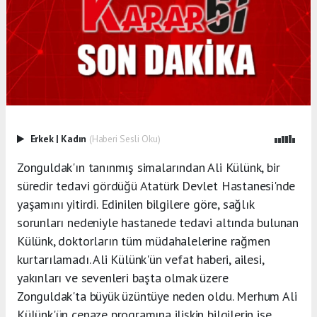
Erkek
|
Kadın
(Haberi Sesli Oku)
Zonguldak'ın tanınmış simalarından Ali Külünk, bir
süredir tedavi gördüğü Atatürk Devlet Hastanesi'nde
yaşamını yitirdi. Edinilen bilgilere göre, sağlık
sorunları nedeniyle hastanede tedavi altında bulunan
Külünk, doktorların tüm müdahalelerine rağmen
kurtarılamadı. Ali Külünk'ün vefat haberi, ailesi,
yakınları ve sevenleri başta olmak üzere
Zonguldak'ta büyük üzüntüye neden oldu. Merhum Ali
Külünk'ün cenaze programına ilişkin bilgilerin ise