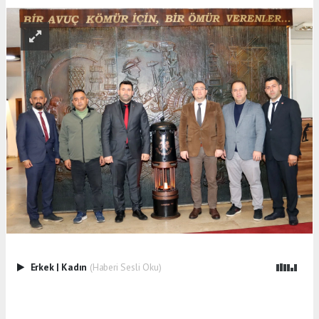
Erkek
|
Kadın
(Haberi Sesli Oku)