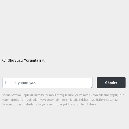
Okuyucu Yorumları
(0)
Gönder
Yorum yazarak Topluluk Kuralları’nı kabul etmiş bulunuyor ve karar67.com sitesine yaptığınız
yorumunuzla ilgili doğrudan veya dolaylı tüm sorumluluğu tek başınıza üstleniyorsunuz.
Yazılan tüm yorumlardan site yönetimi hiçbir şekilde sorumlu tutulamaz.