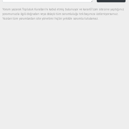
Yorum yazarak Topluluk Kuralları’nı kabul etmiş bulunuyor ve karar67.com sitesine yaptığınız
yorumunuzla ilgili doğrudan veya dolaylı tüm sorumluluğu tek başınıza üstleniyorsunuz.
Yazılan tüm yorumlardan site yönetimi hiçbir şekilde sorumlu tutulamaz.