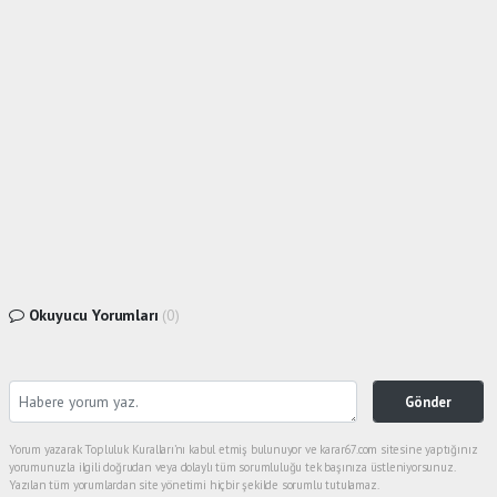
Okuyucu Yorumları
(0)
Gönder
Yorum yazarak Topluluk Kuralları’nı kabul etmiş bulunuyor ve karar67.com sitesine yaptığınız
yorumunuzla ilgili doğrudan veya dolaylı tüm sorumluluğu tek başınıza üstleniyorsunuz.
Yazılan tüm yorumlardan site yönetimi hiçbir şekilde sorumlu tutulamaz.