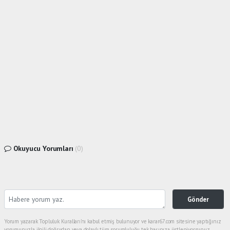
Okuyucu Yorumları
(0)
Gönder
Yorum yazarak Topluluk Kuralları’nı kabul etmiş bulunuyor ve karar67.com sitesine yaptığınız
yorumunuzla ilgili doğrudan veya dolaylı tüm sorumluluğu tek başınıza üstleniyorsunuz.