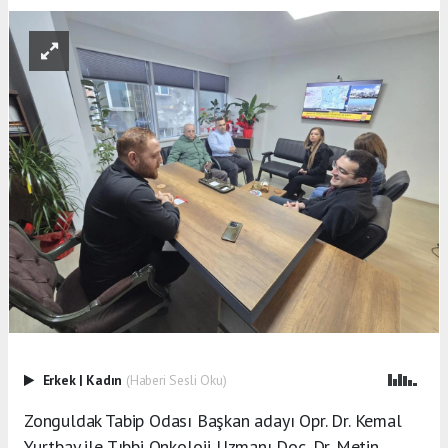
Erkek
|
Kadın
(Haberi Sesli Oku)
Zonguldak Tabip Odası Başkan adayı Opr. Dr. Kemal
Yurtbay ile Tıbbi Onkoloji Uzmanı Doç. Dr. Metin