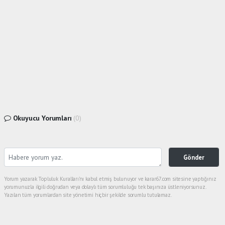
Okuyucu Yorumları
(0)
Gönder
Yorum yazarak Topluluk Kuralları’nı kabul etmiş bulunuyor ve karar67.com sitesine yaptığınız
yorumunuzla ilgili doğrudan veya dolaylı tüm sorumluluğu tek başınıza üstleniyorsunuz.
Yazılan tüm yorumlardan site yönetimi hiçbir şekilde sorumlu tutulamaz.