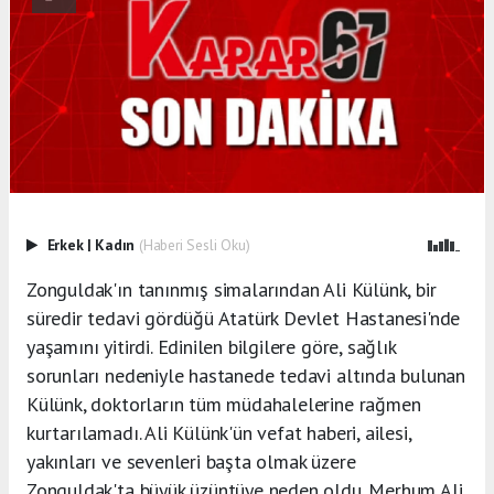
Erkek
|
Kadın
(Haberi Sesli Oku)
Zonguldak'ın tanınmış simalarından Ali Külünk, bir
süredir tedavi gördüğü Atatürk Devlet Hastanesi'nde
yaşamını yitirdi. Edinilen bilgilere göre, sağlık
sorunları nedeniyle hastanede tedavi altında bulunan
Külünk, doktorların tüm müdahalelerine rağmen
kurtarılamadı. Ali Külünk'ün vefat haberi, ailesi,
yakınları ve sevenleri başta olmak üzere
Zonguldak'ta büyük üzüntüye neden oldu. Merhum Ali