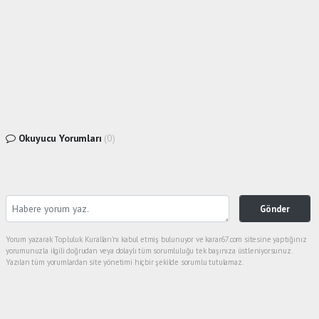
Okuyucu Yorumları
(0)
Gönder
Yorum yazarak Topluluk Kuralları’nı kabul etmiş bulunuyor ve karar67.com sitesine yaptığınız
yorumunuzla ilgili doğrudan veya dolaylı tüm sorumluluğu tek başınıza üstleniyorsunuz.
Yazılan tüm yorumlardan site yönetimi hiçbir şekilde sorumlu tutulamaz.