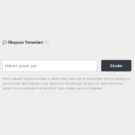
Okuyucu Yorumları
(0)
Gönder
Yorum yazarak Topluluk Kuralları’nı kabul etmiş bulunuyor ve karar67.com sitesine yaptığınız
yorumunuzla ilgili doğrudan veya dolaylı tüm sorumluluğu tek başınıza üstleniyorsunuz.
Yazılan tüm yorumlardan site yönetimi hiçbir şekilde sorumlu tutulamaz.
haber paketi
haber scripti
haber yazılımı
Tüm hakları saklı tutulmaktadır.Copyright 2026©