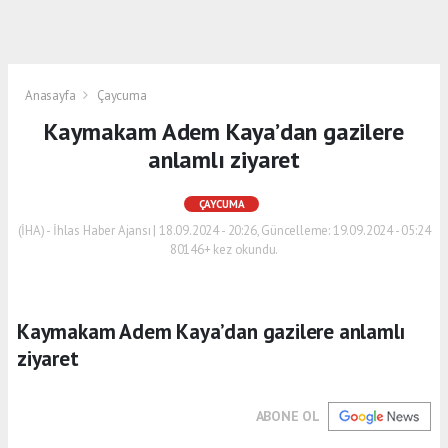
Anasayfa
Çaycuma
Kaymakam Adem Kaya’dan gazilere
anlamlı ziyaret
ÇAYCUMA
(İHA) - İhlas Haber Ajansı | 18.09.2024 - 20:26, Güncelleme: 19.09.2024 - 05:24
80146+ kez okundu.
Kaymakam Adem Kaya’dan gazilere anlamlı
ziyaret
ABONE OL