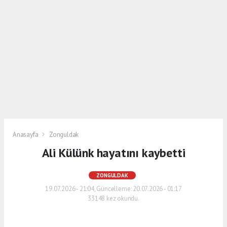
Anasayfa
Zonguldak
Ali Külünk hayatını kaybetti
ZONGULDAK
19.07.2026 - 21:04, Güncelleme: 20.07.2026 - 01:17
33148 kez okundu.