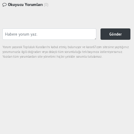
Okuyucu Yorumları
(0)
Gönder
Yorum yazarak Topluluk Kuralları’nı kabul etmiş bulunuyor ve karar67.com sitesine yaptığınız
yorumunuzla ilgili doğrudan veya dolaylı tüm sorumluluğu tek başınıza üstleniyorsunuz.
Yazılan tüm yorumlardan site yönetimi hiçbir şekilde sorumlu tutulamaz.