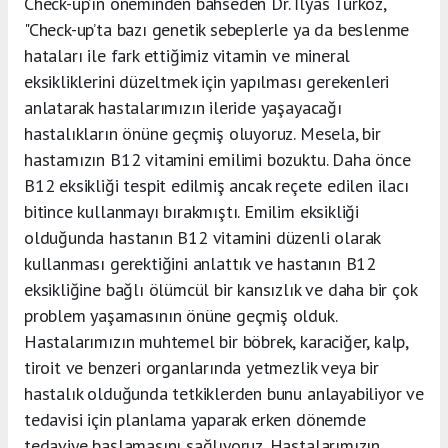
Check-up’ın öneminden bahseden Dr. İlyas Türköz,
"Check-up’ta bazı genetik sebeplerle ya da beslenme
hataları ile fark ettiğimiz vitamin ve mineral
eksikliklerini düzeltmek için yapılması gerekenleri
anlatarak hastalarımızın ileride yaşayacağı
hastalıkların önüne geçmiş oluyoruz. Mesela, bir
hastamızın B12 vitamini emilimi bozuktu. Daha önce
B12 eksikliği tespit edilmiş ancak reçete edilen ilacı
bitince kullanmayı bırakmıştı. Emilim eksikliği
olduğunda hastanın B12 vitamini düzenli olarak
kullanması gerektiğini anlattık ve hastanın B12
eksikliğine bağlı ölümcül bir kansızlık ve daha bir çok
problem yaşamasının önüne geçmiş olduk.
Hastalarımızın muhtemel bir böbrek, karaciğer, kalp,
tiroit ve benzeri organlarında yetmezlik veya bir
hastalık olduğunda tetkiklerden bunu anlayabiliyor ve
tedavisi için planlama yaparak erken dönemde
tedaviye başlamasını sağlıyoruz. Hastalarımızın