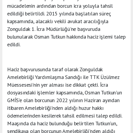
mücadelenin ardından borcun icra yoluyla tahsil
edildiği belirtildi. 2015 yılında başlatılan süreç
kapsamında, alacaklı vekili avukat aracılığıyla
Zonguldak 1. İcra Müdürlüğü'ne başvuruda
bulunularak Osman Tutkun hakkında haciz işlemi talep
edildi.
Haciz başvurusunda taraf olarak Zonguldak
Amelebirliği Yardımlaşma Sandığı ile TTK Üzülmez
Müessesesi'nin yer alması ise dikkat çekti. İcra
dosyasındaki işlemler kapsamında, Osman Tutkun'un
GMİS'e olan borcunun 2022 yılının Haziran ayından
itibaren Amelebirliği'nden aldığı huzur hakkı
ödemelerinden kesilerek tahsil edilmesi talep edildi.
Maaşında da haciz bulunduğu belirtilen Tutkun'un,
sendikaya olan borcunun Amelebirliği'nden aldığı