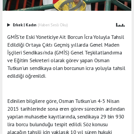
Erkek
|
Kadın
(Haberi Sesli Oku)
GMİS’te Eski Yöneticiye Ait Borcun İcra Yoluyla Tahsil
Edildiği Ortaya Çıktı Geçmiş yıllarda Genel Maden
İşçileri Sendikası'nda (GMİS) Genel Teşkilatlandırma
ve Eğitim Sekreteri olarak görev yapan Osman
Tutkun'un sendikaya olan borcunun icra yoluyla tahsil
edildiği öğrenildi.
Edinilen bilgilere göre, Osman Tutkun'un 4-5 Nisan
2015 tarihlerinde sona eren görev sürecinin ardından
yapılan muhasebe kayıtlarında, sendikaya 29 bin 930
lira borcu bulunduğu tespit edildi. Söz konusu
alacağın tahsili için yaklaşık 10 yıl süren hukuki