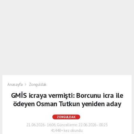
Anasayfa
Zonguldak
GMİS icraya vermişti: Borcunu icra ile
ödeyen Osman Tutkun yeniden aday
ZONGULDAK
21.06.2026 - 16:06, Güncelleme: 22.06.2026 - 00:25
41448+ kez okundu.