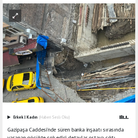
Erkek
|
Kadın
(Haberi Sesli Oku)
Gazipaşa Caddesi’nde süren banka inşaatı sırasında
yaşanan göçükte şok edici detaylar ortaya çıktı.