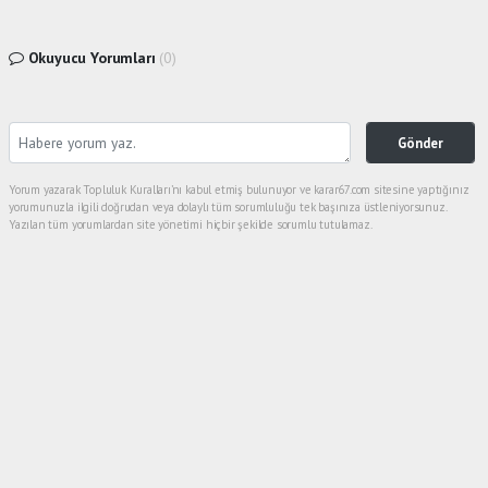
Okuyucu Yorumları
(0)
Gönder
Yorum yazarak Topluluk Kuralları’nı kabul etmiş bulunuyor ve karar67.com sitesine yaptığınız
yorumunuzla ilgili doğrudan veya dolaylı tüm sorumluluğu tek başınıza üstleniyorsunuz.
Yazılan tüm yorumlardan site yönetimi hiçbir şekilde sorumlu tutulamaz.