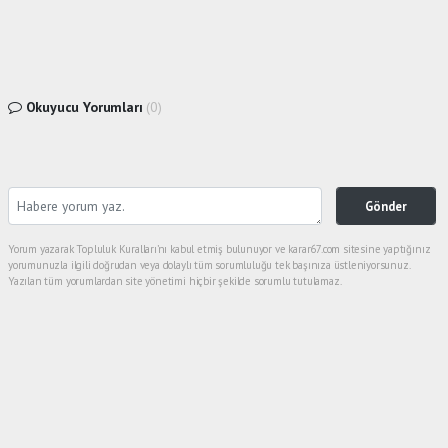
Okuyucu Yorumları
(0)
Gönder
Yorum yazarak Topluluk Kuralları’nı kabul etmiş bulunuyor ve karar67.com sitesine yaptığınız
yorumunuzla ilgili doğrudan veya dolaylı tüm sorumluluğu tek başınıza üstleniyorsunuz.
Yazılan tüm yorumlardan site yönetimi hiçbir şekilde sorumlu tutulamaz.