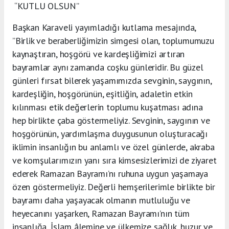
“KUTLU OLSUN”
Başkan Karaveli yayımladığı kutlama mesajında,
”Birlik ve beraberliğimizin simgesi olan, toplumumuzu
kaynaştıran, hoşgörü ve kardeşliğimizi artıran
bayramlar aynı zamanda coşku günleridir. Bu güzel
günleri fırsat bilerek yaşamımızda sevginin, saygının,
kardeşliğin, hoşgörünün, eşitliğin, adaletin etkin
kılınması etik değerlerin toplumu kuşatması adına
hep birlikte çaba göstermeliyiz. Sevginin, saygının ve
hoşgörünün, yardımlaşma duygusunun oluşturacağı
iklimin insanlığın bu anlamlı ve özel günlerde, akraba
ve komşularımızın yanı sıra kimsesizlerimizi de ziyaret
ederek Ramazan Bayramı’nı ruhuna uygun yaşamaya
özen göstermeliyiz. Değerli hemşerilerimle birlikte bir
bayramı daha yaşayacak olmanın mutluluğu ve
heyecanını yaşarken, Ramazan Bayramı’nın tüm
insanlığa, İslam âlemine ve ülkemize sağlık, huzur ve