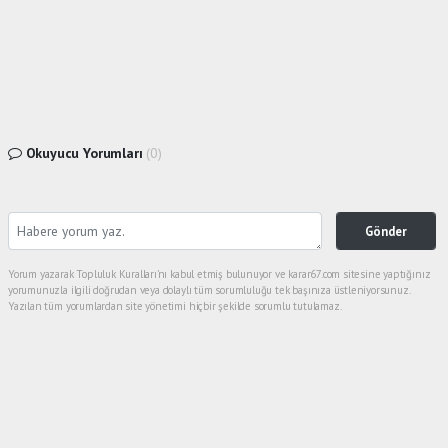
Okuyucu Yorumları
(0)
Gönder
Yorum yazarak Topluluk Kuralları’nı kabul etmiş bulunuyor ve karar67.com sitesine yaptığınız
yorumunuzla ilgili doğrudan veya dolaylı tüm sorumluluğu tek başınıza üstleniyorsunuz.
Yazılan tüm yorumlardan site yönetimi hiçbir şekilde sorumlu tutulamaz.
haber paketi
haber scripti
haber yazılımı
Tüm hakları saklı tutulmaktadır.Copyright 2026©