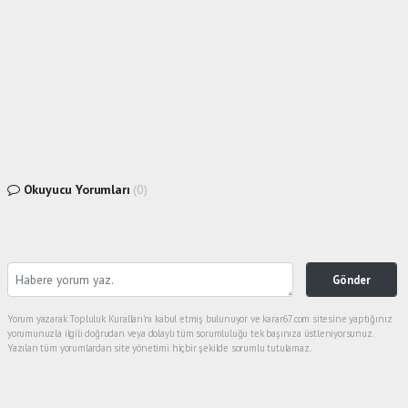
Okuyucu Yorumları
(0)
Gönder
Yorum yazarak Topluluk Kuralları’nı kabul etmiş bulunuyor ve karar67.com sitesine yaptığınız
yorumunuzla ilgili doğrudan veya dolaylı tüm sorumluluğu tek başınıza üstleniyorsunuz.
Yazılan tüm yorumlardan site yönetimi hiçbir şekilde sorumlu tutulamaz.