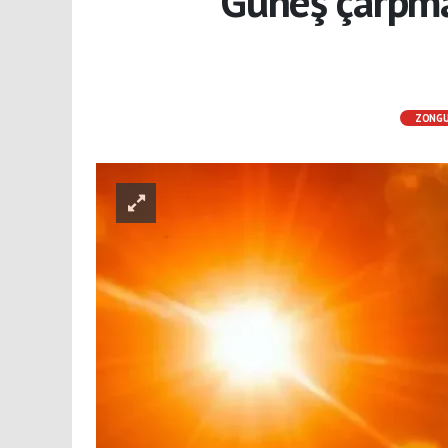
Güneş çarpmas
ZONG