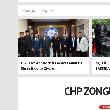
Anasayfa
Zonguldak
Ülkü Ocakları'ndan İl Emniyet Müdürü
İŞÇİ LİD
Sinan Ergen'e Ziyaret
BAŞINDA 
CHP ZONG
ZONG