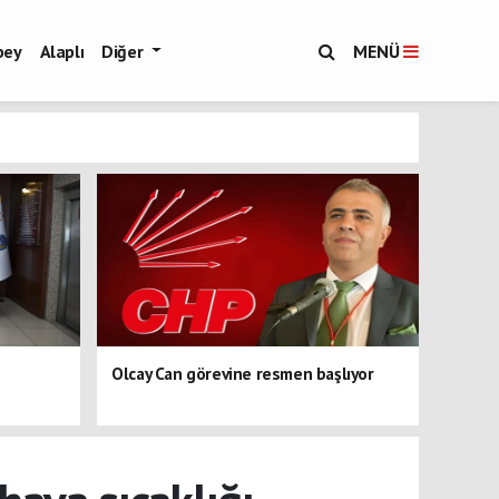
bey
Alaplı
Diğer
MENÜ
Olcay Can görevine resmen başlıyor