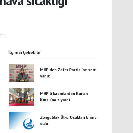
hava sıcaklığı
ndu.
İlginizi Çekebilir
MHP'den Zafer Partisi'ne sert
yanıt
MHP'li kadınlardan Kur'an
Kursu'na ziyaret
Zonguldak Ülkü Ocakları birinci
oldu