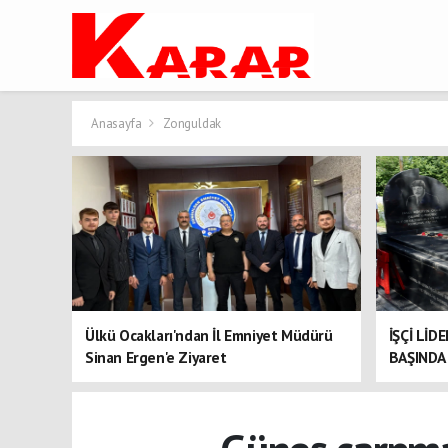
Anasayfa
Zonguldak
Ülkü Ocakları'ndan İl Emniyet Müdürü
İŞÇİ LİD
Sinan Ergen'e Ziyaret
BAŞINDA 