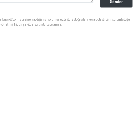
Gönder
e karar67.com sitesine yaptığınız yorumunuzla ilgili doğrudan veya dolaylı tüm sorumluluğu
 yönetimi hiçbir şekilde sorumlu tutulamaz.