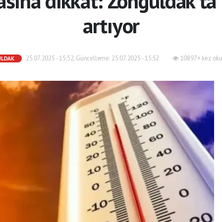
ına dikkat: Zonguldak’ta 
artıyor
25.07.2025 - 15:52, Güncelleme: 25.07.2025 - 15:52
10897+ kez oku
ULDAK