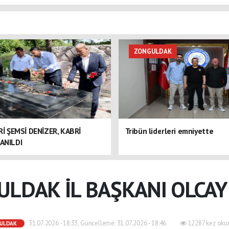
ZONGULDAK
ERİ ŞEMSİ DENİZER, KABRİ
Tribün liderleri emniyette
ANILDI
ULDAK İL BAŞKANI OLCAY
31.07.2026 - 18:33, Güncelleme: 31.07.2026 - 18:46
12287 kez oku
ULDAK