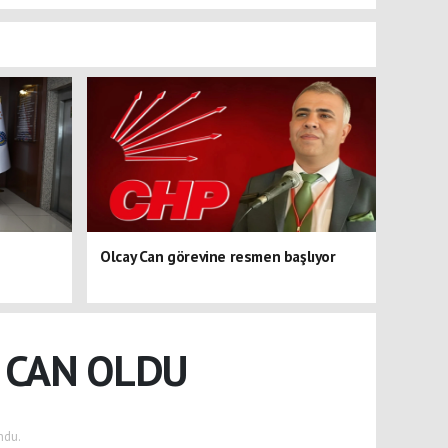
Olcay Can görevine resmen başlıyor
 CAN OLDU
ndu.