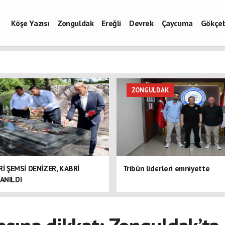
Köşe Yazısı
Zonguldak
Ereğli
Devrek
Çaycuma
Gökçe
ZONGULDAK
ERİ ŞEMSİ DENİZER, KABRİ
Tribün liderleri emniyette
ANILDI