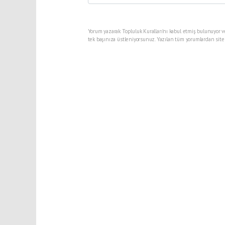
Yorum yazarak Topluluk Kuralları’nı kabul etmiş bulunuyor v
tek başınıza üstleniyorsunuz. Yazılan tüm yorumlardan site