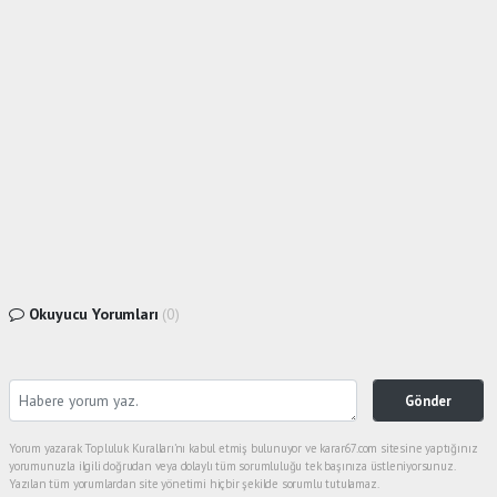
Okuyucu Yorumları
(0)
Gönder
Yorum yazarak Topluluk Kuralları’nı kabul etmiş bulunuyor ve karar67.com sitesine yaptığınız
yorumunuzla ilgili doğrudan veya dolaylı tüm sorumluluğu tek başınıza üstleniyorsunuz.
Yazılan tüm yorumlardan site yönetimi hiçbir şekilde sorumlu tutulamaz.