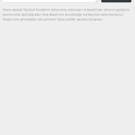
Yorum yazarak Topluluk Kuralları’nı kabul etmiş bulunuyor ve karar67.com sitesine yaptığınız
yorumunuzla ilgili doğrudan veya dolaylı tüm sorumluluğu tek başınıza üstleniyorsunuz.
Yazılan tüm yorumlardan site yönetimi hiçbir şekilde sorumlu tutulamaz.