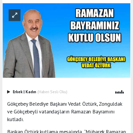
Erkek
|
Kadın
(Haberi Sesli Oku)
Gökçebey Belediye Başkanı Vedat Öztürk, Zonguldak
ve Gökçebeyli vatandaşların Ramazan Bayramını
kutladı.
Başkan Öztürk kutlama mesajında, “Mübarek Ramazan