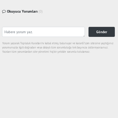
Okuyucu Yorumları
(0)
Gönder
Yorum yazarak Topluluk Kuralları’nı kabul etmiş bulunuyor ve karar67.com sitesine yaptığınız
yorumunuzla ilgili doğrudan veya dolaylı tüm sorumluluğu tek başınıza üstleniyorsunuz.
Yazılan tüm yorumlardan site yönetimi hiçbir şekilde sorumlu tutulamaz.