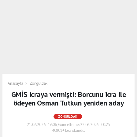
Anasayfa
Zonguldak
GMİS icraya vermişti: Borcunu icra ile
ödeyen Osman Tutkun yeniden aday
ZONGULDAK
21.06.2026 - 16:06, Güncelleme: 22.06.2026 - 00:25
40801+ kez okundu.