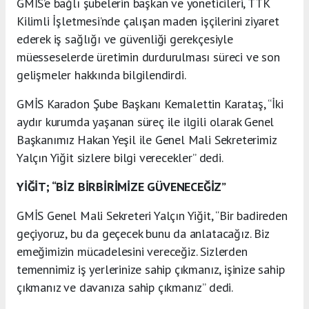
GMİS’e bağlı şubelerin başkan ve yöneticileri, TTK
Kilimli İşletmesi’nde çalışan maden işçilerini ziyaret
ederek iş sağlığı ve güvenliği gerekçesiyle
müesseselerde üretimin durdurulması süreci ve son
gelişmeler hakkında bilgilendirdi.
GMİS Karadon Şube Başkanı Kemalettin Karataş, “İki
aydır kurumda yaşanan süreç ile ilgili olarak Genel
Başkanımız Hakan Yeşil ile Genel Mali Sekreterimiz
Yalçın Yiğit sizlere bilgi verecekler” dedi.
YİĞİT; “BİZ BİRBİRİMİZE GÜVENECEĞİZ”
GMİS Genel Mali Sekreteri Yalçın Yiğit, “Bir badireden
geçiyoruz, bu da geçecek bunu da anlatacağız. Biz
emeğimizin mücadelesini vereceğiz. Sizlerden
temennimiz iş yerlerinize sahip çıkmanız, işinize sahip
çıkmanız ve davanıza sahip çıkmanız” dedi.