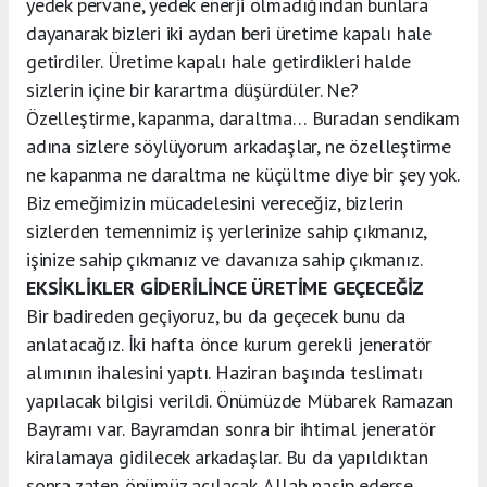
yedek pervane, yedek enerji olmadığından bunlara
dayanarak bizleri iki aydan beri üretime kapalı hale
getirdiler. Üretime kapalı hale getirdikleri halde
sizlerin içine bir karartma düşürdüler. Ne?
Özelleştirme, kapanma, daraltma… Buradan sendikam
adına sizlere söylüyorum arkadaşlar, ne özelleştirme
ne kapanma ne daraltma ne küçültme diye bir şey yok.
Biz emeğimizin mücadelesini vereceğiz, bizlerin
sizlerden temennimiz iş yerlerinize sahip çıkmanız,
işinize sahip çıkmanız ve davanıza sahip çıkmanız.
EKSİKLİKLER GİDERİLİNCE ÜRETİME GEÇECEĞİZ
Bir badireden geçiyoruz, bu da geçecek bunu da
anlatacağız. İki hafta önce kurum gerekli jeneratör
alımının ihalesini yaptı. Haziran başında teslimatı
yapılacak bilgisi verildi. Önümüzde Mübarek Ramazan
Bayramı var. Bayramdan sonra bir ihtimal jeneratör
kiralamaya gidilecek arkadaşlar. Bu da yapıldıktan
sonra zaten önümüz açılacak. Allah nasip ederse