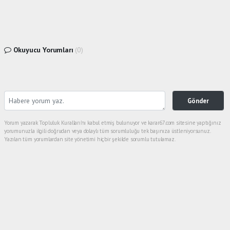
Okuyucu Yorumları
(0)
Gönder
Yorum yazarak Topluluk Kuralları’nı kabul etmiş bulunuyor ve karar67.com sitesine yaptığınız
yorumunuzla ilgili doğrudan veya dolaylı tüm sorumluluğu tek başınıza üstleniyorsunuz.
Yazılan tüm yorumlardan site yönetimi hiçbir şekilde sorumlu tutulamaz.