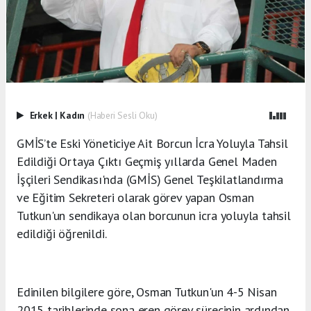
Erkek
|
Kadın
(Haberi Sesli Oku)
GMİS’te Eski Yöneticiye Ait Borcun İcra Yoluyla Tahsil
Edildiği Ortaya Çıktı Geçmiş yıllarda Genel Maden
İşçileri Sendikası'nda (GMİS) Genel Teşkilatlandırma
ve Eğitim Sekreteri olarak görev yapan Osman
Tutkun'un sendikaya olan borcunun icra yoluyla tahsil
edildiği öğrenildi.
Edinilen bilgilere göre, Osman Tutkun'un 4-5 Nisan
2015 tarihlerinde sona eren görev sürecinin ardından