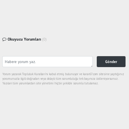
Okuyucu Yorumları
(0)
Gönder
Yorum yazarak Topluluk Kuralları’nı kabul etmiş bulunuyor ve karar67.com sitesine yaptığınız
yorumunuzla ilgili doğrudan veya dolaylı tüm sorumluluğu tek başınıza üstleniyorsunuz.
Yazılan tüm yorumlardan site yönetimi hiçbir şekilde sorumlu tutulamaz.