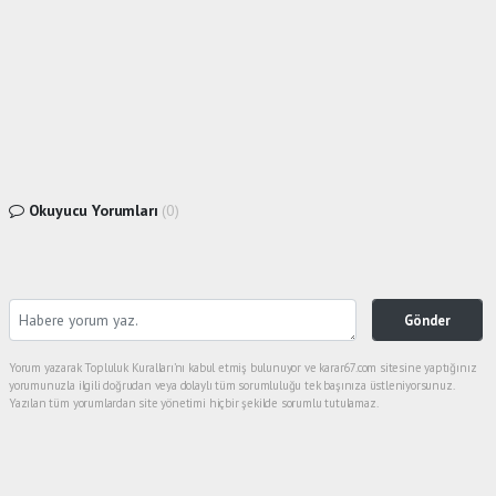
Okuyucu Yorumları
(0)
Gönder
Yorum yazarak Topluluk Kuralları’nı kabul etmiş bulunuyor ve karar67.com sitesine yaptığınız
yorumunuzla ilgili doğrudan veya dolaylı tüm sorumluluğu tek başınıza üstleniyorsunuz.
Yazılan tüm yorumlardan site yönetimi hiçbir şekilde sorumlu tutulamaz.