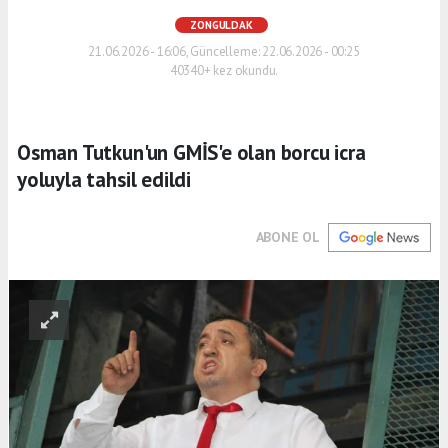
ZONGULDAK
21.06.2026 - 16:06, Güncelleme: 22.06.2026 - 00:25
40340+ kez okundu.
Osman Tutkun'un GMİS'e olan borcu icra
yoluyla tahsil edildi
ABONE OL