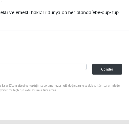
.
ekli ve emekli hakları’ dünya da her alanda ‘ebe-düp-züp’
Gönder
e karar67.com sitesine yaptığınız yorumunuzla ilgili doğrudan veya dolaylı tüm sorumluluğu
 yönetimi hiçbir şekilde sorumlu tutulamaz.