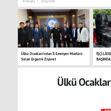
Anasayfa
Zonguldak
Ülkü Ocakları'ndan İl Emniyet Müdürü
İŞÇİ LİD
Sinan Ergen'e Ziyaret
BAŞINDA 
Ülkü Ocaklar
ZON