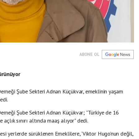
ABONE OL
sürünüyor
 Derneği Şube Sekteri Adnan Küçükvar, emeklinin yaşam
edi.
 Derneği Şube Sekteri Adnan Küçükvar; "Türkiye de 16
 açlık sınırı altında maaş alıyor" dedi.
si yerlerde sürüklenen Emeklilere, ‘Viktor Hugo’nun değil,