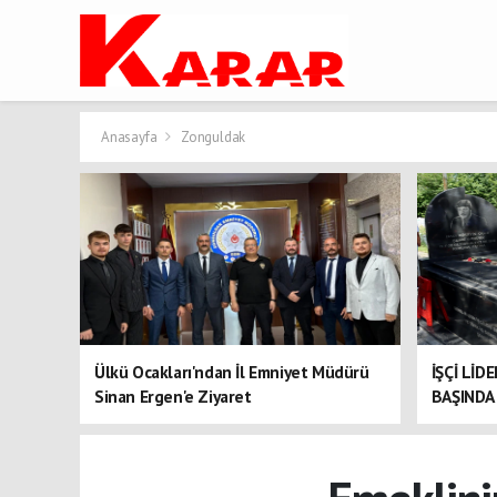
Anasayfa
Zonguldak
Ülkü Ocakları'ndan İl Emniyet Müdürü
İŞÇİ LİD
Sinan Ergen'e Ziyaret
BAŞINDA 