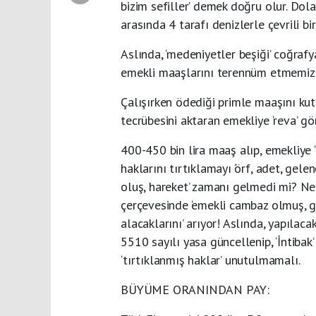
bizim sefiller’ demek doğru olur. Dola
arasında 4 tarafı denizlerle çevrili bi
Aslında, ‘medeniyetler beşiği’ coğraf
emekli maaşlarını terennüm etmemiz ‘
Çalışırken ödediği primle maaşını kut
tecrübesini aktaran emekliye ‘reva’ gö
400-450 bin lira maaş alıp, emekliye ‘
haklarını tırtıklamayı ‘örf, adet, gelen
oluş, hareket’ zamanı gelmedi mi?
Ne 
çerçevesinde ‘emekli cambaz olmuş, gün
alacaklarını’ arıyor! Aslında, yapılacak
5510 sayılı yasa güncellenip, ‘İntibak’
‘tırtıklanmış haklar’ unutulmamalı.
BÜYÜME ORANINDAN PAY: