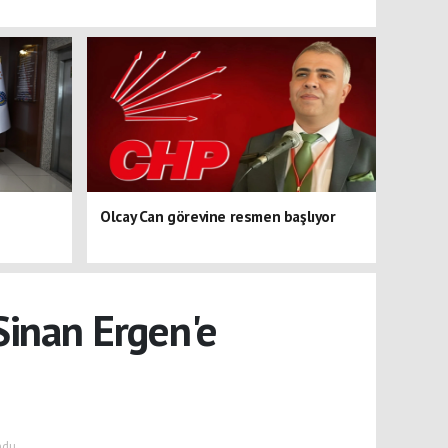
Olcay Can görevine resmen başlıyor
Sinan Ergen'e
ndu.