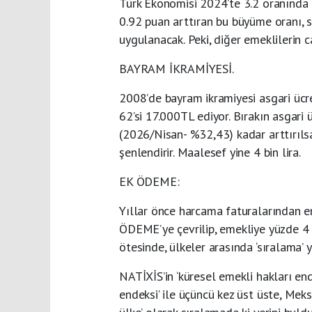
Türk Ekonomisi 2024’te 3.2 oranında 
0.92 puan arttıran bu büyüme oranı, s
uygulanacak. Peki, diğer emeklilerin c
BAYRAM İKRAMİYESİ.
2008’de bayram ikramiyesi asgari ücre
62’si 17.000TL ediyor. Bırakın asgari 
(2026/Nisan- %32,43) kadar arttırılsa
şenlendirir. Maalesef yine 4 bin lira.
EK ÖDEME:
Yıllar önce harcama faturalarından 
ÖDEME’ye çevrilip, emekliye yüzde 4 ö
ötesinde, ülkeler arasında ‘sıralama’ y
NATİXİS’in ‘küresel emekli hakları end
endeksi’ ile üçüncü kez üst üste, Meksi