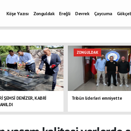
Köşe Yazısı
Zonguldak
Ereğli
Devrek
Çaycuma
Gökçe
ZONGULDAK
ERİ ŞEMSİ DENİZER, KABRİ
Tribün liderleri emniyette
ANILDI