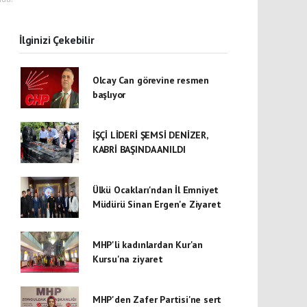
İlginizi Çekebilir
Olcay Can görevine resmen
başlıyor
İŞÇİ LİDERİ ŞEMSİ DENİZER,
KABRİ BAŞINDA ANILDI
Ülkü Ocakları'ndan İl Emniyet
Müdürü Sinan Ergen'e Ziyaret
MHP'li kadınlardan Kur'an
Kursu'na ziyaret
MHP'den Zafer Partisi'ne sert