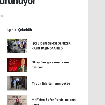
sürünüyor
ndu.
İlginizi Çekebilir
İŞÇİ LİDERİ ŞEMSİ DENİZER,
KABRİ BAŞINDA ANILDI
Olcay Can görevine resmen
başlıyor
Tribün liderleri emniyette
MHP'den Zafer Partisi'ne sert
yanıt