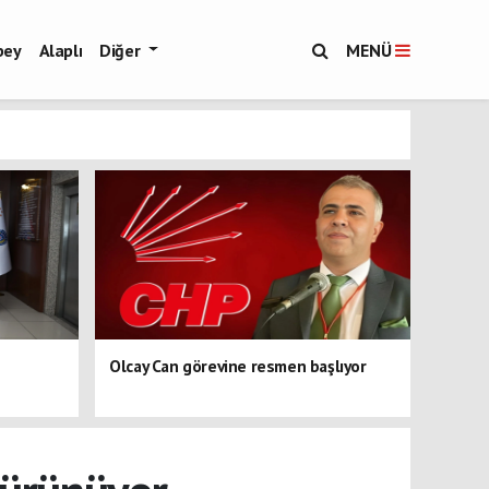
bey
Alaplı
Diğer
MENÜ
Olcay Can görevine resmen başlıyor