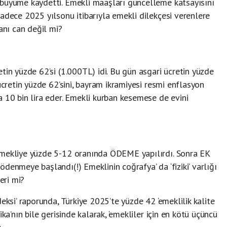
büyüme kaydetti. Emekli maaşları güncelleme katsayısını
adece 2025 yılsonu itibarıyla emekli dilekçesi verenlere
anı can değil mi?
tin yüzde 62’si (1.000TL) idi. Bu gün asgari ücretin yüzde
ücretin yüzde 62’sini, bayram ikramiyesi resmi enflasyon
 10 bin lira eder. Emekli kurban kesemese de evini
emekliye yüzde 5-12 oranında ÖDEME yapılırdı. Sonra EK
denmeye başlandı(!) Emeklinin coğrafya’ da ‘fiziki’ varlığı
eri mi?
eksi’ raporunda, Türkiye 2025’te yüzde 42 ‘emeklilik kalite
ka’nın bile gerisinde kalarak, ‘emekliler için en kötü üçüncü