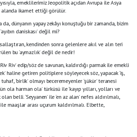
yısıyla, emeklilerimiz Jeopolitik açıdan Avrupa ile Asya
r alanda ikamet ettiği görülür.
ya da, dünyanın yapay zekâyı konuştuğu bir zamanda, bizim
ayıbın daniskası’ değil mi?
sallaştıran, kendinden sonra gelenlere akıl ve alın teri
rülen bu ‘aymazlık’ değil de nedir!
Riv Riv’ edip/söz de savunan, kaldırdığı parmak ile emekli
ek’ haline getiren politiplere söyleyecek söz, yapacak ‘iş,
tuhaf, ‘birlik’ olmayı beceremeyenler ‘şükür’ teranesi
 ola harman ola’ türküsü ile ‘kayıp yılları, yolları ve
 olan belli. ‘Seyyanen’ ile ‘en az alan’ nefes aldırılmalı,
 ile maaşlar arası uçurum kaldırılmalı. Elbette,