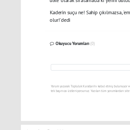
ülke’ olarak sıralamada ki yerini buldu
Kaderin suçu ne! Sahip çıkılmazsa, ‘em
olur!'dedi
Okuyucu Yorumları
(0)
Yorum yazarak Topluluk Kuralları’nı kabul etmiş bulunuyor v
tek başınıza üstleniyorsunuz. Yazılan tüm yorumlardan site