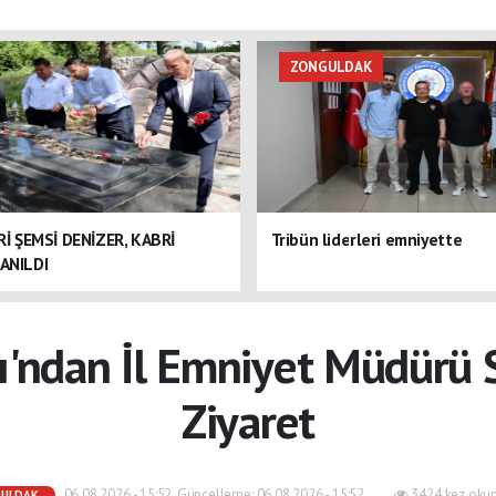
ZONGULDAK
ERİ ŞEMSİ DENİZER, KABRİ
Tribün liderleri emniyette
ANILDI
ı'ndan İl Emniyet Müdürü 
Ziyaret
06.08.2026 - 15:52, Güncelleme: 06.08.2026 - 15:52
3424 kez oku
GULDAK