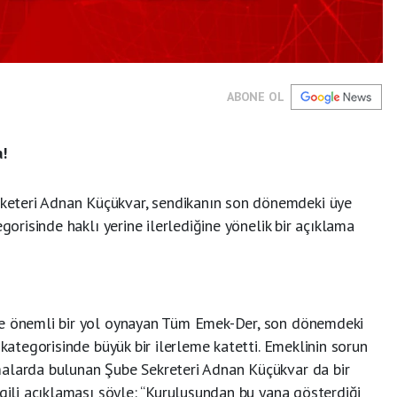
ABONE OL
!
eteri Adnan Küçükvar, sendikanın son dönemdeki üye
egorisinde haklı yerine ilerlediğine yönelik bir açıklama
de önemli bir yol oynayan Tüm Emek-Der, son dönemdeki
 kategorisinde büyük bir ilerleme katetti. Emeklinin sorun
malarda bulunan Şube Sekreteri Adnan Küçükvar da bir
lgili açıklaması şöyle: “Kuruluşundan bu yana gösterdiği