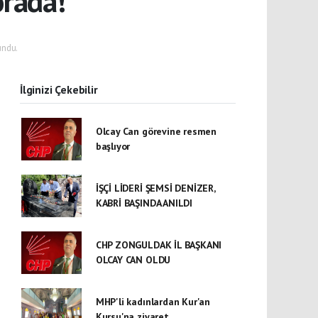
rada!
undu.
İlginizi Çekebilir
Olcay Can görevine resmen
başlıyor
İŞÇİ LİDERİ ŞEMSİ DENİZER,
KABRİ BAŞINDA ANILDI
CHP ZONGULDAK İL BAŞKANI
OLCAY CAN OLDU
MHP'li kadınlardan Kur'an
Kursu'na ziyaret