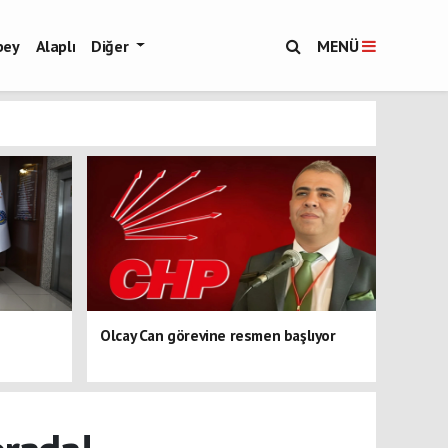
bey
Alaplı
Diğer
MENÜ
Olcay Can görevine resmen başlıyor