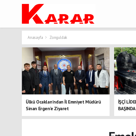
Anasayfa
Zonguldak
Ülkü Ocakları'ndan İl Emniyet Müdürü
İŞÇİ LİD
Sinan Ergen'e Ziyaret
BAŞINDA 