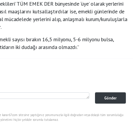
eklileri’ TÜM EMEK DER bünyesinde ‘üye’ olarak yerlerini
nasıl maaşlarını kutsallaştırdılar ise, emekli günlerinde de
 mücadelede yerlerini alıp, anlaşmalı kurum/kuruluşlarla
.
ekli sayısı bırakın 16,5 milyonu, 5-6 milyonu bulsa,
tidarın iki dudağı arasında olmazdı.”
Gönder
e karar67.com sitesine yaptığınız yorumunuzla ilgili doğrudan veya dolaylı tüm sorumluluğu
 yönetimi hiçbir şekilde sorumlu tutulamaz.