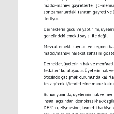
maddi-manevi gayretlerle, işçi-mem
son zamanlardaki tanıtım gayreti ve ü
ilerliyor.
Derneklerin gücü ve yaptırımı, üyeleri
genelindeki emekli sayısı ile değil.
Mevcut emekli sayıları ve seçmen bazı
maddi/manevi hareket sahasını göster
Dernekler, üyelerinin hak ve menfaatl
fedaileri’ kuruluşudur. Üyelerin hak v
ötesinde çatışmak durumunda kalırlar. 
tekzip/tenkit/tehditlerine maruz kaldık
Bunun yanında, üyelerinin hak ve menf
insanı açısından ‘demokrasi/hak/özg
DER’in gelişmesine; kıymet-i harbiyele