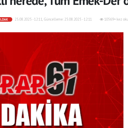
li nerede, Tüm Emek-Der o
25.08.2025 - 12:11, Güncelleme: 25.08.2025 - 12:11
10569+ kez ok
ULDAK