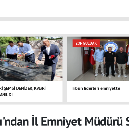
ZONGULDAK
ERİ ŞEMSİ DENİZER, KABRİ
Tribün liderleri emniyette
ANILDI
ı'ndan İl Emniyet Müdürü 