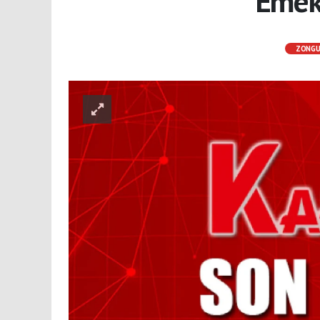
Emek
ZONG