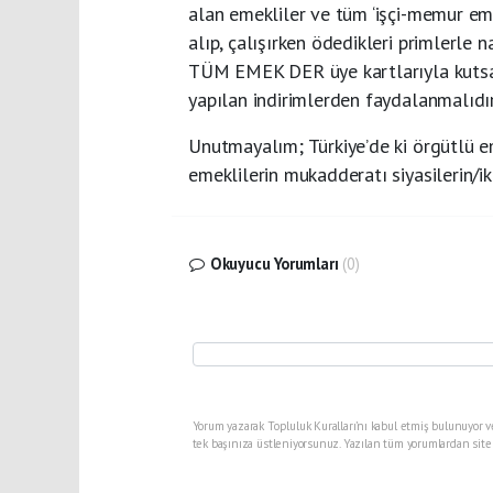
alan emekliler ve tüm ‘işçi-memur em
alıp, çalışırken ödedikleri primlerle 
TÜM EMEK DER üye kartlarıyla kutsal
yapılan indirimlerden faydalanmalıdır
Unutmayalım; Türkiye’de ki örgütlü em
emeklilerin mukadderatı siyasilerin/ik
Okuyucu Yorumları
(0)
Yorum yazarak Topluluk Kuralları’nı kabul etmiş bulunuyor v
tek başınıza üstleniyorsunuz. Yazılan tüm yorumlardan site