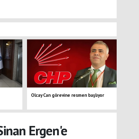
Olcay Can görevine resmen başlıyor
Sinan Ergen'e