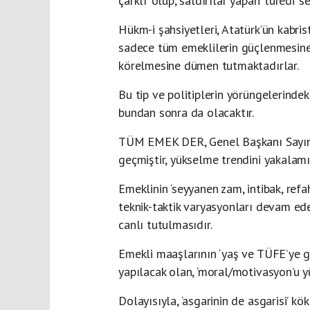
çarklı’ olup, saldırılar yapan ‘türedi’
Hükm-i şahsiyetleri, Atatürk’ün kabris
sadece tüm emeklilerin güçlenmesine
körelmesine dümen tutmaktadırlar.
Bu tip ve politiplerin yörüngelerinde
bundan sonra da olacaktır.
TÜM EMEK DER, Genel Başkanı Sayın 
geçmiştir, yükselme trendini yakalamış
Emeklinin ‘seyyanen zam, intibak, refah
teknik-taktik varyasyonları devam eder
canlı tutulmasıdır.
Emekli maaşlarının ‘yaş ve TÜFE’ye gö
yapılacak olan, ‘moral/motivasyon’u 
Dolayısıyla, ‘asgarinin de asgarisi’ kö