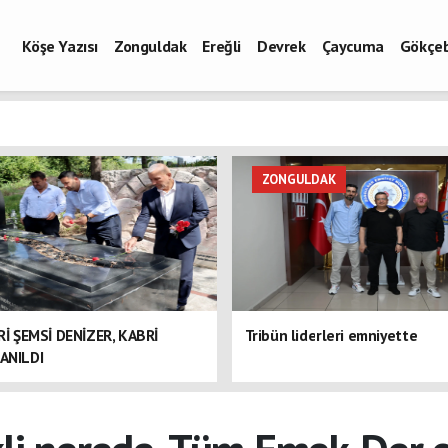
Köşe Yazısı
Zonguldak
Ereğli
Devrek
Çaycuma
Gökçe
ZONGULDAK
ERİ ŞEMSİ DENİZER, KABRİ
Tribün liderleri emniyette
ANILDI