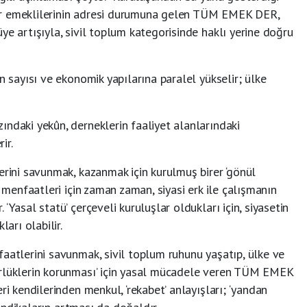
ur emeklilerinin adresi durumuna gelen TÜM EMEK DER,
ye artışıyla, sivil toplum kategorisinde haklı yerine doğru
n sayısı ve ekonomik yapılarına paralel yükselir; ülke
ndaki yekûn, derneklerin faaliyet alanlarındaki
ir.
erini savunmak, kazanmak için kurulmuş birer ‘gönül
e menfaatleri için zaman zaman, siyasi erk ile çalışmanın
‘Yasal statü’ çerçeveli kuruluşlar oldukları için, siyasetin
ları olabilir.
aatlerini savunmak, sivil toplum ruhunu yaşatıp, ülke ve
ürlüklerin korunması’ için yasal mücadele veren TÜM EMEK
ri kendilerinden menkul, ‘rekabet’ anlayışları; ‘yandan