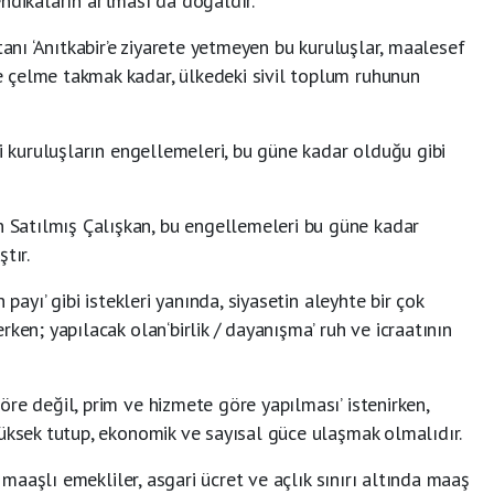
 sendikaların artması da doğaldır.
tanı ‘Anıtkabir’e ziyarete yetmeyen bu kuruluşlar, maalesef
 çelme takmak kadar, ülkedeki sivil toplum ruhunun
ki kuruluşların engellemeleri, bu güne kadar olduğu gibi
Satılmış Çalışkan, bu engellemeleri bu güne kadar
tır.
 payı’ gibi istekleri yanında, siyasetin aleyhte bir çok
ken; yapılacak olan‘birlik / dayanışma’ ruh ve icraatının
re değil, prim ve hizmete göre yapılması’ istenirken,
yüksek tutup, ekonomik ve sayısal güce ulaşmak olmalıdır.
k maaşlı emekliler, asgari ücret ve açlık sınırı altında maaş