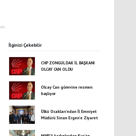
ndu.
İlginizi Çekebilir
CHP ZONGULDAK İL BAŞKANI
OLCAY CAN OLDU
Olcay Can görevine resmen
başlıyor
Ülkü Ocakları'ndan İl Emniyet
Müdürü Sinan Ergen'e Ziyaret
MHP'li kadınlardan Kur'an