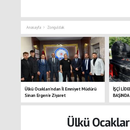
Anasayfa
Zonguldak
Ülkü Ocakları'ndan İl Emniyet Müdürü
İŞÇİ LİD
Sinan Ergen'e Ziyaret
BAŞINDA 
Ülkü Ocaklar