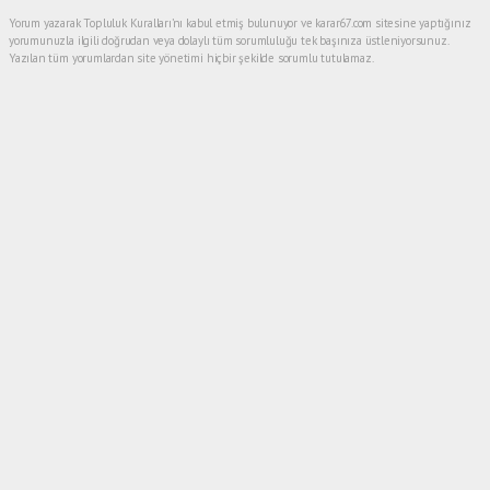
Yorum yazarak Topluluk Kuralları’nı kabul etmiş bulunuyor ve karar67.com sitesine yaptığınız
yorumunuzla ilgili doğrudan veya dolaylı tüm sorumluluğu tek başınıza üstleniyorsunuz.
Yazılan tüm yorumlardan site yönetimi hiçbir şekilde sorumlu tutulamaz.