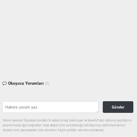
Okuyucu Yorumları
(0)
Gönder
Yorum yazarak Topluluk Kuralları’nı kabul etmiş bulunuyor ve karar67.com sitesine yaptığınız
yorumunuzla ilgili doğrudan veya dolaylı tüm sorumluluğu tek başınıza üstleniyorsunuz.
Yazılan tüm yorumlardan site yönetimi hiçbir şekilde sorumlu tutulamaz.